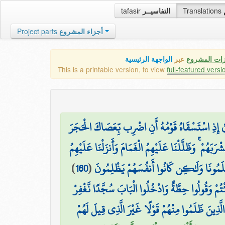
tafasir
التفاسيــر
Translations
Project parts
أجزاء المشروع
زات المشروع
عبر
الواجهة الرئيسية
This is a printable version, to view
full-featured versi
وسَىٰ إِذِ اسْتَسْقَاهُ قَوْمُهُ أَنِ اضْرِب بِّعَصَاكَ الْحَجَرَ
ۖ َهُمْ ۚ وَظَلَّلْنَا عَلَيْهِمُ الْغَمَامَ وَأَنزَلْنَا عَلَيْهِمُ
)
160
(
ظَلَمُونَا وَلَٰكِن كَانُوا أَنفُسَهُمْ يَظْلِمُونَ
ْتُمْ وَقُولُوا حِطَّةٌ وَادْخُلُوا الْبَابَ سُجَّدًا نَّغْفِرْ
الَّذِينَ ظَلَمُوا مِنْهُمْ قَوْلًا غَيْرَ الَّذِي قِيلَ لَهُمْ