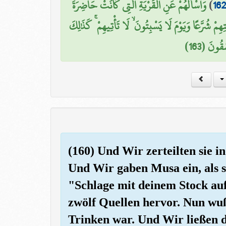
وَاسْأَلْهُمْ عَنِ الْقَرْيَةِ الَّتِي كَانَتْ حَاضِرَةَ
)
16
هِمْ شُرَّعًا وَيَوْمَ لَا يَسْبِتُونَ ۙ لَا تَأْتِيهِمْ ۚ كَذَٰلِكَ
قُونَ (163
(160) Und Wir zerteilten sie 
Und Wir gaben Musa ein, als s
"Schlage mit deinem Stock au
zwölf Quellen hervor. Nun wu
Trinken war. Und Wir ließen d