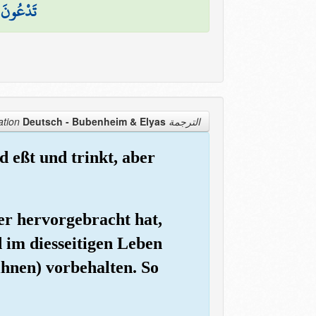
تَدْعُونَ م
Deutsch - Bubenheim & Elyas
الترجمة Translation
 eßt und trinkt, aber
er hervorgebracht hat,
d im diesseitigen Leben
ihnen) vorbehalten. So