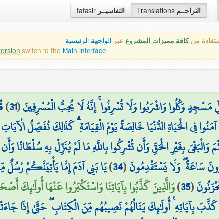
tafasir
التفاسيــر
Translations
التراجــم
ستفادة من
كافة مميزات المشروع
عبر
الواجهة الرئيسية
version
switch to the
Main interface
قُ
)
31
(
۞ جِدٍ وَكُلُوا وَاشْرَبُوا وَلَا تُسْرِفُوا ۚ إِنَّهُ لَا يُحِبُّ الْمُسْرِفِينَ
َ آمَنُوا فِي الْحَيَاةِ الدُّنْيَا خَالِصَةً يَوْمَ الْقِيَامَةِ ۗ كَذَٰلِكَ نُفَصِّلُ الْآيَاتِ
وَالْبَغْيَ بِغَيْرِ الْحَقِّ وَأَن تُشْرِكُوا بِاللَّهِ مَا لَمْ يُنَزِّلْ بِهِ سُلْطَانًا وَأَن 
يَا بَنِي آدَمَ إِمَّا يَأْتِيَنَّكُمْ رُسُلٌ
)
34
(
ِرُونَ سَاعَةً ۖ وَلَا يَسْتَقْدِمُونَ
وَالَّذِينَ كَذَّبُوا بِآيَاتِنَا وَاسْتَكْبَرُوا عَنْهَا أُولَٰئِكَ أَصْح)
)
35
(
ْزَنُونَ
 كَذَّبَ بِآيَاتِهِ ۚ أُولَٰئِكَ يَنَالُهُمْ نَصِيبُهُم مِّنَ الْكِتَابِ ۖ حَتَّىٰ إِذَا جَاءَتْهُ