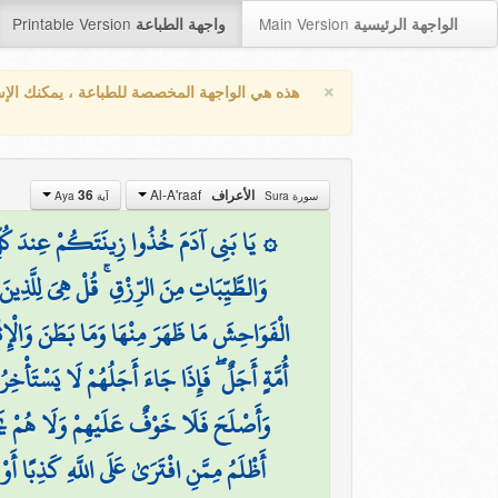
Printable Version
Main Version
الواجهة الرئيسية
واجهة الطباعة
×
هذه هي الواجهة المخصصة للطباعة ، يمكنك الإ
Al-A'raaf
36
الأعراف
سورة Sura
آية Aya
يَا بَنِي آدَمَ خُذُوا زِينَتَكُمْ عِندَ كُلِّ مَسْ
وَالطَّيِّبَاتِ مِنَ الرِّزْقِ ۚ قُلْ هِيَ لِلَّذِين
الْفَوَاحِشَ مَا ظَهَرَ مِنْهَا وَمَا بَطَنَ وَالْإِثْمَ 
أُمَّةٍ أَجَلٌ ۖ فَإِذَا جَاءَ أَجَلُهُمْ لَا يَسْتَأْخ
وَأَصْلَحَ فَلَا خَوْفٌ عَلَيْهِمْ وَلَا هُمْ يَح
أَظْلَمُ مِمَّنِ افْتَرَىٰ عَلَى اللَّهِ كَذِبًا أَوْ