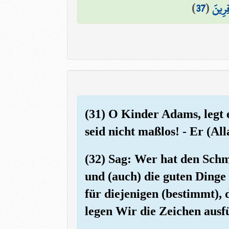
)
37
(
ِرِينَ
(31) O Kinder Adams, legt 
seid nicht maßlos! - Er (All
(32) Sag: Wer hat den Schm
und (auch) die guten Dinge 
für diejenigen (bestimmt),
legen Wir die Zeichen ausfü