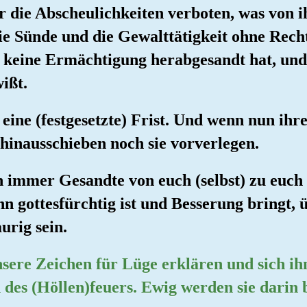
r die Abscheulichkeiten verboten, was von 
ie Sünde und die Gewalttätigkeit ohne Recht
Er keine Ermächtigung herabgesandt hat, und
wißt.
eine (festgesetzte) Frist. Und wenn nun ihr
 hinausschieben noch sie vorverlegen.
 immer Gesandte von euch (selbst) zu euc
n gottesfürchtig ist und Besserung bringt, ü
urig sein.
Unsere Zeichen für Lüge erklären und sich 
n des (Höllen)feuers. Ewig werden sie darin 