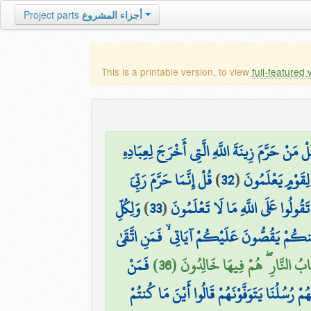
Project parts
أجزاء المشروع
This is a printable version, to view
full-featured 
لْ مَنْ حَرَّمَ زِينَةَ اللَّهِ الَّتِي أَخْرَجَ لِعِبَادِهِ
قُلْ إِنَّمَا حَرَّمَ رَبِّيَ
)
32
(
 لِقَوْمٍ يَعْلَمُونَ
وَلِكُلِّ
)
33
(
تَقُولُوا عَلَى اللَّهِ مَا لَا تَعْلَمُونَ
 مِّنكُمْ يَقُصُّونَ عَلَيْكُمْ آيَاتِي ۙ فَمَنِ اتَّقَىٰ
َابُ النَّارِ ۖ هُمْ فِيهَا خَالِدُونَ (36
فَمَنْ
مْ رُسُلُنَا يَتَوَفَّوْنَهُمْ قَالُوا أَيْنَ مَا كُنتُمْ