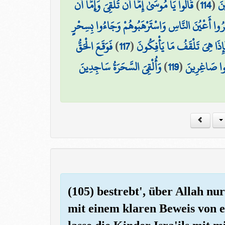
قَالُوا يَا مُوسَىٰ إِمَّا أَن تُلْقِيَ وَإِمَّا أَن
)
114
(
ينَ
َحَرُوا أَعْيُنَ النَّاسِ وَاسْتَرْهَبُوهُمْ وَجَاءُوا بِسِحْرٍ
فَوَقَعَ الْحَقُّ
)
117
(
۞ ذَا هِيَ تَلْقَفُ مَا يَأْفِكُونَ
وَأُلْقِيَ السَّحَرَةُ سَاجِدِينَ
)
119
(
بُوا صَاغِرِينَ
(105) bestrebt', über Allah nu
mit einem klaren Beweis von