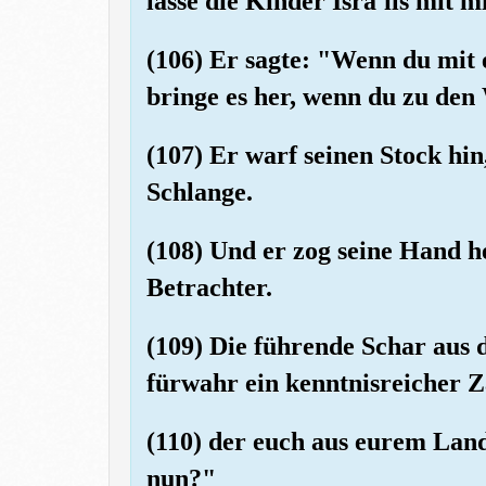
lasse die Kinder Isra'ils mit 
(106) Er sagte: "Wenn du mit
bringe es her, wenn du zu den
(107) Er warf seinen Stock hin
Schlange.
(108) Und er zog seine Hand he
Betrachter.
(109) Die führende Schar aus d
fürwahr ein kenntnisreicher Z
(110) der euch aus eurem Land 
nun?"