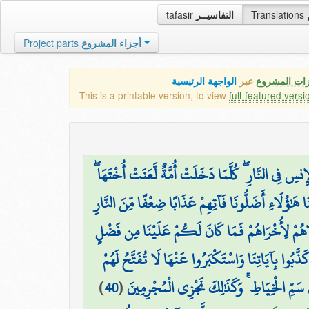
tafasir
التفاسيــر
Translations
Project parts
أجزاء المشروع
زات المشروع
عبر
الواجهة الرئيسية
This is a printable version, to view
full-featured versi
نسِ فِي النَّارِ ۖ كُلَّمَا دَخَلَتْ أُمَّةٌ لَّعَنَتْ أُخْتَهَا
َا هَٰؤُلَاءِ أَضَلُّونَا فَآتِهِمْ عَذَابًا ضِعْفًا مِّنَ النَّارِ
اهُمْ لِأُخْرَاهُمْ فَمَا كَانَ لَكُمْ عَلَيْنَا مِن فَضْلٍ
كَذَّبُوا بِآيَاتِنَا وَاسْتَكْبَرُوا عَنْهَا لَا تُفَتَّحُ لَهُمْ
)
40
(
ي سَمِّ الْخِيَاطِ ۚ وَكَذَٰلِكَ نَجْزِي الْمُجْرِمِينَ