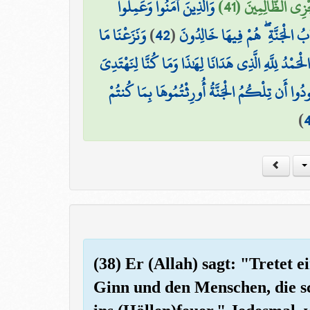
ْزِي الظَّالِمِينَ (41
وَالَّذِينَ آمَنُوا وَعَمِلُوا
وَنَزَعْنَا مَا
)
42
(
ُ الْجَنَّةِ ۖ هُمْ فِيهَا خَالِدُونَ
َمْدُ لِلَّهِ الَّذِي هَدَانَا لِهَٰذَا وَمَا كُنَّا لِنَهْتَدِيَ
َنُودُوا أَن تِلْكُمُ الْجَنَّةُ أُورِثْتُمُوهَا بِمَا كُنتُمْ
)
(38) Er (Allah) sagt: "Tretet 
Ginn und den Menschen, die s