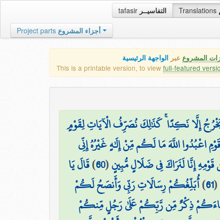
tafasir
التفاسيــر
Translations
Project parts
أجزاء المشروع
زات المشروع
عبر
الواجهة الرئيسية
This is a printable version, to view
full-featured versi
ا يَخْرُجُ إِلَّا نَكِدًا ۚ كَذَٰلِكَ نُصَرِّفُ الْآيَاتِ لِقَوْمٍ
قَوْمِ اعْبُدُوا اللَّهَ مَا لَكُم مِّنْ إِلَٰهٍ غَيْرُهُ إِنِّي
قَالَ يَا
)
60
(
 قَوْمِهِ إِنَّا لَنَرَاكَ فِي ضَلَالٍ مُّبِينٍ
أُبَلِّغُكُمْ رِسَالَاتِ رَبِّي وَأَنصَحُ لَكُمْ
)
61
(
َاءَكُمْ ذِكْرٌ مِّن رَّبِّكُمْ عَلَىٰ رَجُلٍ مِّنكُمْ