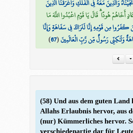
نجَيْنَاهُ وَالَّذِينَ مَعَهُ فِي الْفُلْكِ وَأَغْرَقْنَا الَّذِينَ
۞ ٍ أَخَاهُمْ هُودًا ۗ قَالَ يَا قَوْمِ اعْبُدُوا اللَّهَ مَا
ينَ كَفَرُوا مِن قَوْمِهِ إِنَّا لَنَرَاكَ فِي سَفَاهَةٍ وَإِنَّا
)
67
(
هَةٌ وَلَٰكِنِّي رَسُولٌ مِّن رَّبِّ الْعَالَمِينَ
(58) Und aus dem guten Land
Allahs Erlaubnis hervor, aus
(nur) Kümmerliches hervor. S
verschiedenartig dar für Leute