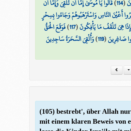
قَالُوا يَا مُوسَىٰ إِمَّا أَن تُلْقِيَ وَإِمَّا أَن
)
114
(
ينَ
َحَرُوا أَعْيُنَ النَّاسِ وَاسْتَرْهَبُوهُمْ وَجَاءُوا بِسِحْرٍ
فَوَقَعَ الْحَقُّ
)
117
(
۞ ذَا هِيَ تَلْقَفُ مَا يَأْفِكُونَ
وَأُلْقِيَ السَّحَرَةُ سَاجِدِينَ
)
119
(
بُوا صَاغِرِينَ
(105) bestrebt', über Allah nu
mit einem klaren Beweis von