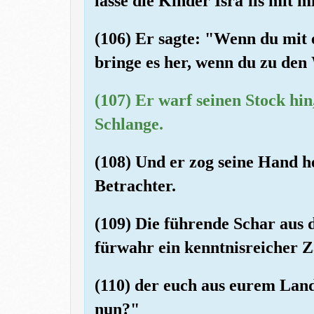
lasse die Kinder Isra'ils mit 
(106) Er sagte: "Wenn du mit
bringe es her, wenn du zu den
(107) Er warf seinen Stock hin
Schlange.
(108) Und er zog seine Hand he
Betrachter.
(109) Die führende Schar aus d
fürwahr ein kenntnisreicher Z
(110) der euch aus eurem Land 
nun?"