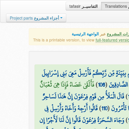
tafasir
التفاسيــر
Translations
Project parts
أجزاء المشروع
زات المشروع
عبر
الواجهة الرئيسية
This is a printable version, to view
full-featured versi
بِبَيِّنَةٍ مِّن رَّبِّكُمْ فَأَرْسِلْ مَعِيَ بَنِي إِسْرَائِيلَ
فَأَلْقَىٰ عَصَاهُ فَإِذَا هِيَ ثُعْبَانٌ
)
106
(
لصَّادِقِينَ
قَالَ الْمَلَأُ مِن قَوْمِ فِرْعَوْنَ إِنَّ هَٰذَا لَسَاحِرٌ
)
قَالُوا أَرْجِهْ وَأَخَاهُ وَأَرْسِلْ فِي
)
110
(
تَأْمُرُونَ
وَجَاءَ السَّحَرَةُ فِرْعَوْنَ قَالُوا إِنَّ لَنَا لَأَجْرًا إِن
)