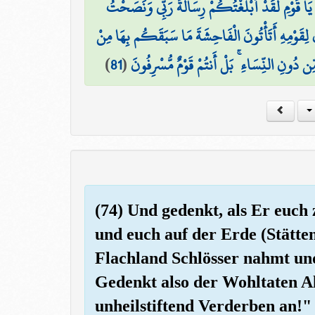
َ يَا قَوْمِ لَقَدْ أَبْلَغْتُكُمْ رِسَالَةَ رَبِّي وَنَصَحْتُ
َ لِقَوْمِهِ أَتَأْتُونَ الْفَاحِشَةَ مَا سَبَقَكُم بِهَا مِنْ
)
81
(
ِّن دُونِ النِّسَاءِ ۚ بَلْ أَنتُمْ قَوْمٌ مُّسْرِفُونَ
(74) Und gedenkt, als Er euch
und euch auf der Erde (Stätten
Flachland Schlösser nahmt un
Gedenkt also der Wohltaten Al
unheilstiftend Verderben an!"