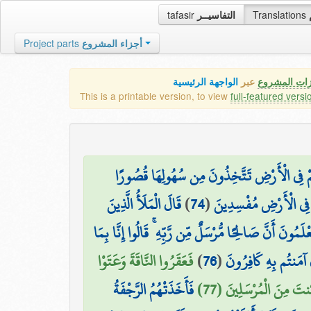
tafasir
التفاسيــر
Translations
Project parts
أجزاء المشروع
زات المشروع
عبر
الواجهة الرئيسية
This is a printable version, to view
full-featured versi
مْ فِي الْأَرْضِ تَتَّخِذُونَ مِن سُهُولِهَا قُصُورًا
قَالَ الْمَلَأُ الَّذِينَ
)
74
(
وْا فِي الْأَرْضِ مُفْسِدِينَ
مُونَ أَنَّ صَالِحًا مُّرْسَلٌ مِّن رَّبِّهِ ۚ قَالُوا إِنَّا بِمَا
فَعَقَرُوا النَّاقَةَ وَعَتَوْا
)
76
(
ِي آمَنتُم بِهِ كَافِرُونَ
ُنتَ مِنَ الْمُرْسَلِينَ (77
فَأَخَذَتْهُمُ الرَّجْفَةُ