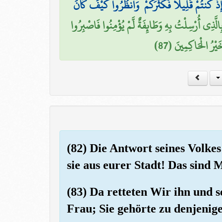
ِذْ كُنتُمْ قَلِيلًا فَكَثَّرَكُمْ ۖ وَانظُرُوا كَيْفَ كَانَ
َّذِي أُرْسِلْتُ بِهِ وَطَائِفَةٌ لَّمْ يُؤْمِنُوا فَاصْبِرُوا
خَيْرُ الْحَاكِمِينَ (87
(82) Die Antwort seines Volkes
sie aus eurer Stadt! Das sind M
(83) Da retteten Wir ihn und 
Frau; Sie gehörte zu denjenige