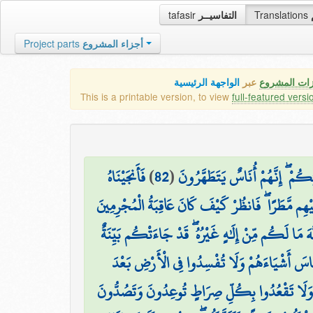
tafasir
التفاسيــر
Translations
Project parts
أجزاء المشروع
زات المشروع
عبر
الواجهة الرئيسية
This is a printable version, to view
full-featured versi
فَأَنجَيْنَاهُ
)
82
(
كُمْ ۖ إِنَّهُمْ أُنَاسٌ يَتَطَهَّرُونَ
َيْهِم مَّطَرًا ۖ فَانظُرْ كَيْفَ كَانَ عَاقِبَةُ الْمُجْرِمِينَ
َّهَ مَا لَكُم مِّنْ إِلَٰهٍ غَيْرُهُ ۖ قَدْ جَاءَتْكُم بَيِّنَةٌ
نَّاسَ أَشْيَاءَهُمْ وَلَا تُفْسِدُوا فِي الْأَرْضِ بَعْدَ
وَلَا تَقْعُدُوا بِكُلِّ صِرَاطٍ تُوعِدُونَ وَتَصُدُّونَ