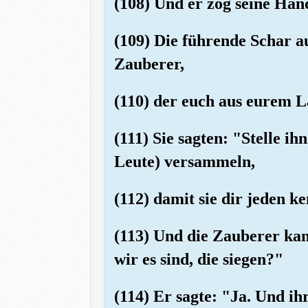
(108) Und er zog seine Hand
(109) Die führende Schar au
Zauberer,
(110) der euch aus eurem L
(111) Sie sagten: "Stelle ih
Leute) versammeln,
(112) damit sie dir jeden 
(113) Und die Zauberer ka
wir es sind, die siegen?"
(114) Er sagte: "Ja. Und i