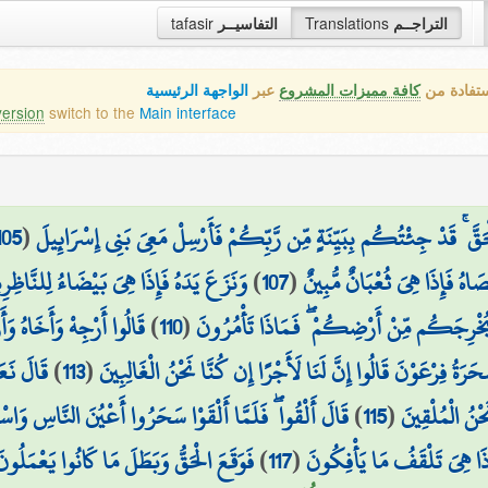
tafasir
التفاسيــر
Translations
التراجــم
ستفادة من
كافة مميزات المشروع
عبر
الواجهة الرئيسية
version
switch to the
Main interface
105
(
ْحَقَّ ۚ قَدْ جِئْتُكُم بِبَيِّنَةٍ مِّن رَّبِّكُمْ فَأَرْسِلْ مَعِيَ بَنِي إِسْرَائِيلَ
وَنَزَعَ يَدَهُ فَإِذَا هِيَ بَيْضَاءُ لِلنَّاظِرِ
)
107
(
صَاهُ فَإِذَا هِيَ ثُعْبَانٌ مُّبِينٌ
قَالُوا أَرْجِهْ وَأَخَاهُ وَ
)
110
(
ُخْرِجَكُم مِّنْ أَرْضِكُمْ ۖ فَمَاذَا تَأْمُرُونَ
قَالَ نَعَ
)
113
(
َرَةُ فِرْعَوْنَ قَالُوا إِنَّ لَنَا لَأَجْرًا إِن كُنَّا نَحْنُ الْغَالِبِينَ
قَالَ أَلْقُوا ۖ فَلَمَّا أَلْقَوْا سَحَرُوا أَعْيُنَ النَّاسِ وَا
)
115
(
ْنُ الْمُلْقِينَ
فَوَقَعَ الْحَقُّ وَبَطَلَ مَا كَانُوا يَعْمَلُون
)
117
(
ِذَا هِيَ تَلْقَفُ مَا يَأْفِكُونَ