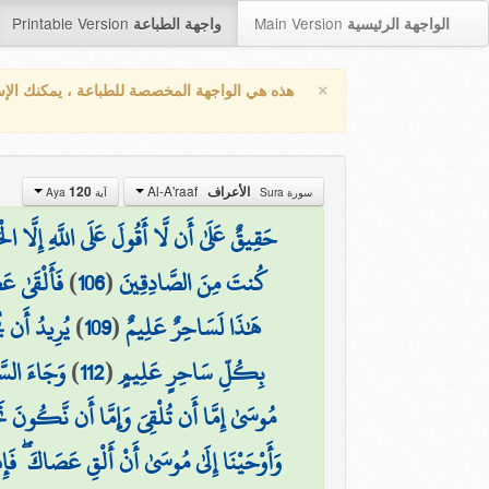
Printable Version
Main Version
الواجهة الرئيسية
واجهة الطباعة
×
هذه هي الواجهة المخصصة للطباعة ، يمكنك الإ
Al-A'raaf
120
الأعراف
سورة Sura
آية Aya
حَقِيقٌ عَلَىٰ أَن لَّا أَقُولَ عَلَى اللَّهِ إِلَّا ال
فَأَلْقَىٰ عَ
)
106
(
كُنتَ مِنَ الصَّادِقِينَ
يُرِيدُ أَن ي
)
109
(
هَٰذَا لَسَاحِرٌ عَلِيمٌ
وَجَاءَ السَّح
)
112
(
بِكُلِّ سَاحِرٍ عَلِيمٍ
مُوسَىٰ إِمَّا أَن تُلْقِيَ وَإِمَّا أَن نَّكُونَ نَح
وَأَوْحَيْنَا إِلَىٰ مُوسَىٰ أَنْ أَلْقِ عَصَاكَ ۖ فَإ