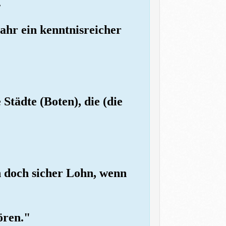
.
wahr ein kenntnisreicher
 Städte (Boten), die (die
 doch sicher Lohn, wenn
ören."