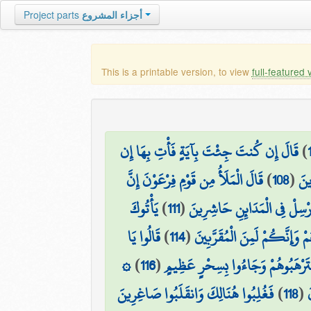
Project parts
أجزاء المشروع
This is a printable version, to view
full-featured 
قَالَ إِن كُنتَ جِئْتَ بِآيَةٍ فَأْتِ بِهَا إِن
)
قَالَ الْمَلَأُ مِن قَوْمِ فِرْعَوْنَ إِنَّ
)
108
(
ينَ
يَأْتُوكَ
)
111
(
أَرْسِلْ فِي الْمَدَائِنِ حَاشِرِينَ
قَالُوا يَا
)
114
(
مْ وَإِنَّكُمْ لَمِنَ الْمُقَرَّبِينَ
۞
)
116
(
سْتَرْهَبُوهُمْ وَجَاءُوا بِسِحْرٍ عَظِيمٍ
فَغُلِبُوا هُنَالِكَ وَانقَلَبُوا صَاغِرِينَ
)
118
(
َ