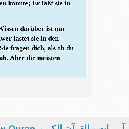
en könnte; Er läßt sie in
 Wissen darüber ist nur
er lastet sie in den
ie fragen dich, als ob du
lah. Aber die meisten
آيــــات - القرآن الكريم Holy Quran -