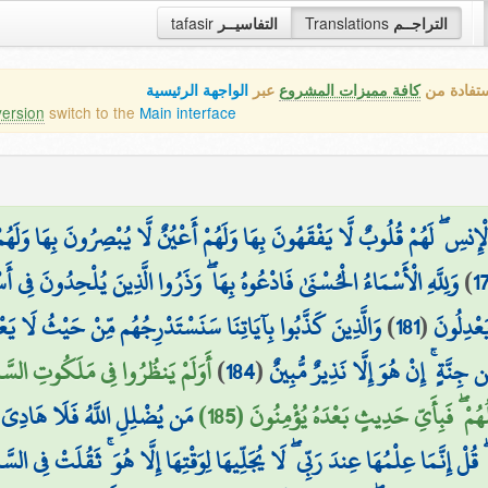
tafasir
التفاسيــر
Translations
التراجــم
ستفادة من
كافة مميزات المشروع
عبر
الواجهة الرئيسية
version
switch to the
Main interface
وَالْإِنسِ ۖ لَهُمْ قُلُوبٌ لَّا يَفْقَهُونَ بِهَا وَلَهُمْ أَعْيُنٌ لَّا يُبْصِرُونَ بِهَا وَلَهُم
وَلِلَّهِ الْأَسْمَاءُ الْحُسْنَىٰ فَادْعُوهُ بِهَا ۖ وَذَرُوا الَّذِينَ يُلْحِدُونَ فِي أ
)
1
وَالَّذِينَ كَذَّبُوا بِآيَاتِنَا سَنَسْتَدْرِجُهُم مِّنْ حَيْثُ لَا يَع
)
181
(
َعْدِلُونَ
أَوَلَمْ يَنظُرُوا فِي مَلَكُوتِ السَّ
)
184
(
 جِنَّةٍ ۚ إِنْ هُوَ إِلَّا نَذِيرٌ مُّبِينٌ
 ۖ فَبِأَيِّ حَدِيثٍ بَعْدَهُ يُؤْمِنُونَ (185
مَن يُضْلِلِ اللَّهُ فَلَا هَادِيَ لَ
 قُلْ إِنَّمَا عِلْمُهَا عِندَ رَبِّي ۖ لَا يُجَلِّيهَا لِوَقْتِهَا إِلَّا هُوَ ۚ ثَقُلَتْ فِي ال