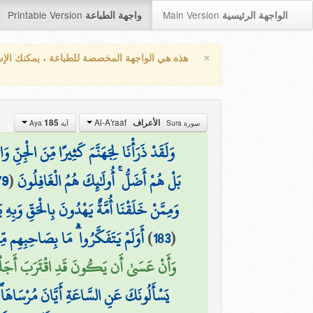
Printable Version
Main Version
الواجهة الرئيسية
واجهة الطباعة
×
هذه هي الواجهة المخصصة للطباعة ، يمكنك الإ
Al-A'raaf
185
الأعراف
سورة Sura
آية Aya
وَلَقَدْ ذَرَأْنَا لِجَهَنَّمَ كَثِيرًا مِّنَ الْجِنِّ 
79
(
بَلْ هُمْ أَضَلُّ ۚ أُولَٰئِكَ هُمُ الْغَافِلُونَ
وَمِمَّنْ خَلَقْنَا أُمَّةٌ يَهْدُونَ بِالْحَقِّ وَبِهِ ي
أَوَلَمْ يَتَفَكَّرُوا ۗ مَا بِصَاحِبِهِم مِّن
)
183
(
وَأَنْ عَسَىٰ أَن يَكُونَ قَدِ اقْتَرَبَ أَجَلُهُمْ)
يَسْأَلُونَكَ عَنِ السَّاعَةِ أَيَّانَ مُرْسَاهَا ۖ ۗ