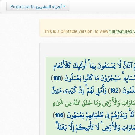
Project parts
أجزاء المشروع
This is a printable version, to view
full-featured 
ْ آذَانٌ لَّا يَسْمَعُونَ بِهَا ۚ أُولَٰئِكَ كَالْأَنْعَامِ
)
180
(
َسْمَائِهِ ۚ سَيُجْزَوْنَ مَا كَانُوا يَعْمَلُونَ
وَأُمْلِي لَهُمْ ۚ إِنَّ كَيْدِي مَتِينٌ
)
182
(
ْلَمُونَ
مَاوَاتِ وَالْأَرْضِ وَمَا خَلَقَ اللَّهُ مِن شَيْءٍ
)
186
(
هُ ۚ وَيَذَرُهُمْ فِي طُغْيَانِهِمْ يَعْمَهُونَ
سَّمَاوَاتِ وَالْأَرْضِ ۚ لَا تَأْتِيكُمْ إِلَّا بَغْتَةً