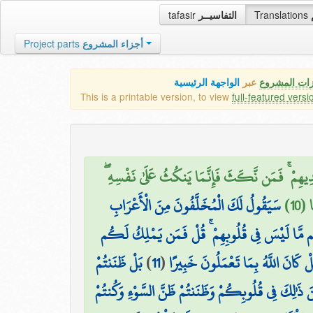
tafasir
التفاسيــر
Translations
Project parts
أجزاء المشروع
زات المشروع
عبر
الواجهة الرئيسية
This is a printable version, to view
full-featured versi
قَ أَيْدِيهِمْ ۚ فَمَن نَّكَثَ فَإِنَّمَا يَنكُثُ عَلَىٰ نَفْسِهِ
 (10
سَيَقُولُ لَكَ الْمُخَلَّفُونَ مِنَ الْأَعْرَابِ
ِنَتِهِم مَّا لَيْسَ فِي قُلُوبِهِمْ ۚ قُلْ فَمَن يَمْلِكُ لَكُم
بَلْ ظَنَنتُمْ
)
11
(
َلْ كَانَ اللَّهُ بِمَا تَعْمَلُونَ خَبِيرًا
ِنَ ذَٰلِكَ فِي قُلُوبِكُمْ وَظَنَنتُمْ ظَنَّ السَّوْءِ وَكُنتُمْ