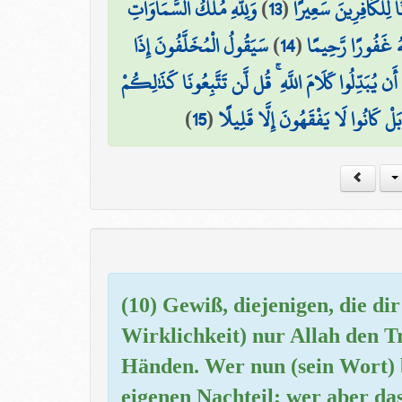
وَلِلَّهِ مُلْكُ السَّمَاوَاتِ
)
13
(
نَا لِلْكَافِرِينَ سَعِيرًا
سَيَقُولُ الْمُخَلَّفُونَ إِذَا
)
14
(
َهُ غَفُورًا رَّحِيمًا
َن يُبَدِّلُوا كَلَامَ اللَّهِ ۚ قُل لَّن تَتَّبِعُونَا كَذَٰلِكُمْ
)
15
(
َلْ كَانُوا لَا يَفْقَهُونَ إِلَّا قَلِيلًا
(10) Gewiß, diejenigen, die dir 
Wirklichkeit) nur Allah den T
Händen. Wer nun (sein Wort) b
eigenen Nachteil; wer aber das