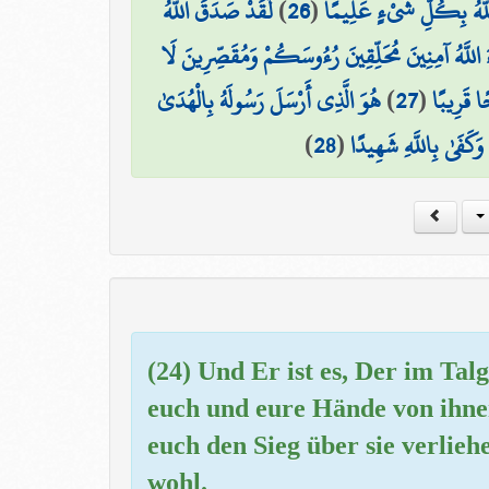
لَّقَدْ صَدَقَ اللَّهُ
)
26
(
َ اللَّهُ بِكُلِّ شَيْءٍ عَلِيمًا
ءَ اللَّهُ آمِنِينَ مُحَلِّقِينَ رُءُوسَكُمْ وَمُقَصِّرِينَ لَا
هُوَ الَّذِي أَرْسَلَ رَسُولَهُ بِالْهُدَىٰ
)
27
(
ا قَرِيبًا
)
28
(
ۚ وَكَفَىٰ بِاللَّهِ شَهِيدًا
(24) Und Er ist es, Der im T
euch und eure Hände von ihne
euch den Sieg über sie verliehe
wohl.