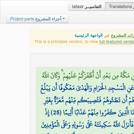
tafasir
التفاسيــر
Translations
Project parts
أجزاء المشروع
زات المشروع
عبر
الواجهة الرئيسية
This is a printable version, to view
full-featured versi
كَّةَ مِن بَعْدِ أَنْ أَظْفَرَكُمْ عَلَيْهِمْ ۚ وَكَانَ اللَّهُ
نِ الْمَسْجِدِ الْحَرَامِ وَالْهَدْيَ مَعْكُوفًا أَن يَبْلُغَ
ُوهُمْ أَن تَطَئُوهُمْ فَتُصِيبَكُم مِّنْهُم مَّعَرَّةٌ بِغَيْرِ
إِذْ
)
25
(
َبْنَا الَّذِينَ كَفَرُوا مِنْهُمْ عَذَابًا أَلِيمًا
َأَنزَلَ اللَّهُ سَكِينَتَهُ عَلَىٰ رَسُولِهِ وَعَلَى الْمُؤْمِنِينَ