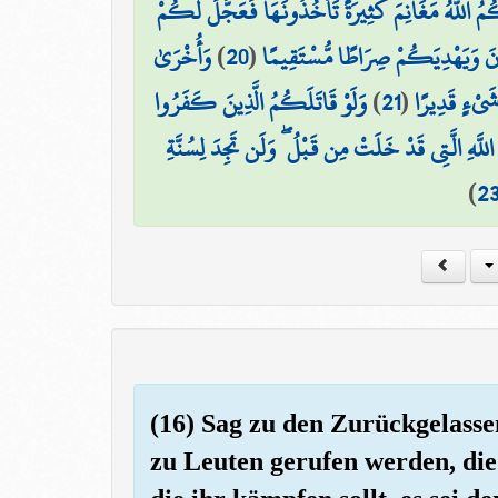
ُ اللَّهُ مَغَانِمَ كَثِيرَةً تَأْخُذُونَهَا فَعَجَّلَ لَكُمْ
وَأُخْرَىٰ
)
20
(
ينَ وَيَهْدِيَكُمْ صِرَاطًا مُّسْتَقِيمًا
وَلَوْ قَاتَلَكُمُ الَّذِينَ كَفَرُوا
)
21
(
 شَيْءٍ قَدِيرًا
 اللَّهِ الَّتِي قَدْ خَلَتْ مِن قَبْلُ ۖ وَلَن تَجِدَ لِسُنَّةِ
)
2
(16) Sag zu den Zurückgelass
zu Leuten gerufen werden, die