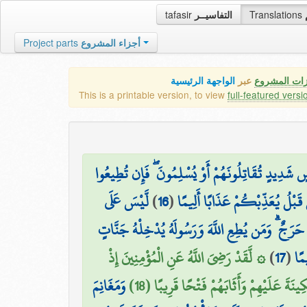
tafasir
التفاسيــر
Translations
Project parts
أجزاء المشروع
زات المشروع
عبر
الواجهة الرئيسية
This is a printable version, to view
full-featured versi
ْسٍ شَدِيدٍ تُقَاتِلُونَهُمْ أَوْ يُسْلِمُونَ ۖ فَإِن تُطِيعُوا
لَّيْسَ عَلَى
)
16
(
ن قَبْلُ يُعَذِّبْكُمْ عَذَابًا أَلِيمًا
َرَجٌ ۗ وَمَن يُطِعِ اللَّهَ وَرَسُولَهُ يُدْخِلْهُ جَنَّاتٍ
۞ لَّقَدْ رَضِيَ اللَّهُ عَنِ الْمُؤْمِنِينَ إِذْ
)
17
(
يمًا
نَةَ عَلَيْهِمْ وَأَثَابَهُمْ فَتْحًا قَرِيبًا (18
وَمَغَانِمَ