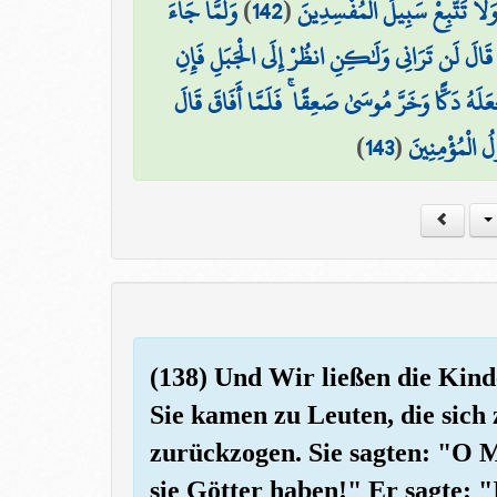
وَلَمَّا جَاءَ
)
142
(
َا تَتَّبِعْ سَبِيلَ الْمُفْسِدِينَ
َ ۚ قَالَ لَن تَرَانِي وَلَٰكِنِ انظُرْ إِلَى الْجَبَلِ فَإِنِ
جَعَلَهُ دَكًّا وَخَرَّ مُوسَىٰ صَعِقًا ۚ فَلَمَّا أَفَاقَ قَالَ
)
143
(
لُ الْمُؤْمِنِينَ
(138) Und Wir ließen die Kinde
Sie kamen zu Leuten, die sich
zurückzogen. Sie sagten: "O M
sie Götter haben!" Er sagte: "I