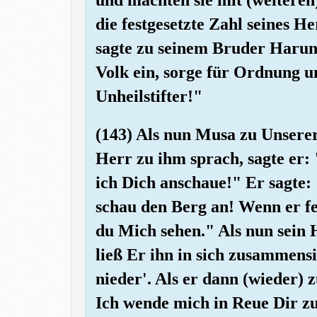
die festgesetzte Zahl seines H
sagte zu seinem Bruder Haru
Volk ein, sorge für Ordnung u
Unheilstifter!"
(143) Als nun Musa zu Unserer
Herr zu ihm sprach, sagte er:
ich Dich anschaue!" Er sagte:
schau den Berg an! Wenn er fes
du Mich sehen." Als nun sein 
ließ Er ihn in sich zusammens
nieder'. Als er dann (wieder) z
Ich wende mich in Reue Dir zu,