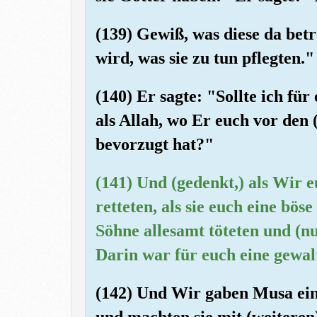
(139) Gewiß, was diese da betr
wird, was sie zu tun pflegten."
(140) Er sagte: "Sollte ich fü
als Allah, wo Er euch vor de
bevorzugt hat?"
(141) Und (gedenkt,) als Wir 
retteten, als sie euch eine bös
Söhne allesamt töteten und (n
Darin war für euch eine gewa
(142) Und Wir gaben Musa ein
und machten sie mit (weiteren)