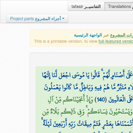
tafasir
التفاسيــر
Translations
Project parts
أجزاء المشروع
زات المشروع
عبر
الواجهة الرئيسية
This is a printable version, to view
full-featured versi
َلَىٰ أَصْنَامٍ لَّهُمْ ۚ قَالُوا يَا مُوسَى اجْعَل لَّنَا إِلَٰهًا
لَاءِ مُتَبَّرٌ مَّا هُمْ فِيهِ وَبَاطِلٌ مَّا كَانُوا يَعْمَلُونَ
وَإِذْ أَنجَيْنَاكُم مِّنْ آلِ
)
140
(
لَى الْعَالَمِينَ
 وَيَسْتَحْيُونَ نِسَاءَكُمْ ۚ وَفِي ذَٰلِكُم بَلَاءٌ مِّن
۞ َمْنَاهَا بِعَشْرٍ فَتَمَّ مِيقَاتُ رَبِّهِ أَرْبَعِينَ لَيْلَةً