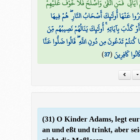
آيَاتِي ۙ فَمَنِ اتَّقَىٰ وَأَصْلَحَ فَلَا خَوْفٌ عَلَيْهِمْ
ْبَرُوا عَنْهَا أُولَٰئِكَ أَصْحَابُ النَّارِ ۖ هُمْ فِيهَا
َوْ كَذَّبَ بِآيَاتِهِ ۚ أُولَٰئِكَ يَنَالُهُمْ نَصِيبُهُم مِّنَ
َ مَا كُنتُمْ تَدْعُونَ مِن دُونِ اللَّهِ ۖ قَالُوا ضَلُّوا عَنَّا
)
37
(
َانُوا كَافِرِينَ
(31) O Kinder Adams, legt eur
an und eßt und trinkt, aber sei