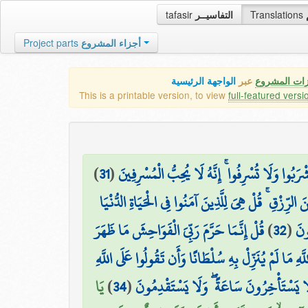
tafasir
التفاسيــر
Translations
Project parts
أجزاء المشروع
زات المشروع
عبر
الواجهة الرئيسية
This is a printable version, to view
full-featured versi
)
31
(
۞ وَلَا تُسْرِفُوا ۚ إِنَّهُ لَا يُحِبُّ الْمُسْرِفِينَ
 الرِّزْقِ ۚ قُلْ هِيَ لِلَّذِينَ آمَنُوا فِي الْحَيَاةِ الدُّنْيَا
قُلْ إِنَّمَا حَرَّمَ رَبِّيَ الْفَوَاحِشَ مَا ظَهَرَ
)
32
(
ونَ
َّهِ مَا لَمْ يُنَزِّلْ بِهِ سُلْطَانًا وَأَن تَقُولُوا عَلَى اللَّهِ
يَا
)
34
(
ْ لَا يَسْتَأْخِرُونَ سَاعَةً ۖ وَلَا يَسْتَقْدِمُونَ