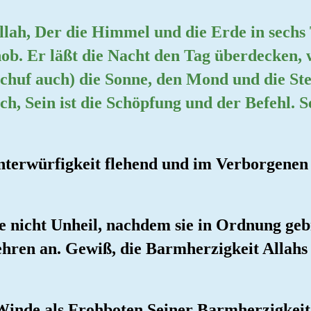
Allah, Der die Himmel und die Erde in sechs
b. Er läßt die Nacht den Tag überdecken, wo
schuf auch) die Sonne, den Mond und die St
ch, Sein ist die Schöpfung und der Befehl. Se
nterwürfigkeit flehend und im Verborgenen 
rde nicht Unheil, nachdem sie in Ordnung ge
ehren an. Gewiß, die Barmherzigkeit Allahs
 Winde als Frohboten Seiner Barmherzigkeit 