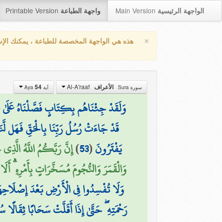
Printable Version
Main Version
الواجهة الرئيسية
واجهة الطباعة
×
هذه هي الواجهة المخصصة للطباعة ، يمكنك الإ
Al-A'raaf
54
الأعراف
سورة Sura
آية Aya
وَلَقَدْ جِئْنَاهُم بِكِتَابٍ فَصَّلْنَاهُ عَلَىٰ ع
قَدْ جَاءَتْ رُسُلُ رَبِّنَا بِالْحَقِّ فَهَل لَّن
إِنَّ رَبَّكُمُ اللَّهُ الَّذِي
)
53
(
يَفْتَرُونَ
وَالْقَمَرَ وَالنُّجُومَ مُسَخَّرَاتٍ بِأَمْرِهِ ۗ أَلَا ل)
وَلَا تُفْسِدُوا فِي الْأَرْضِ بَعْدَ إِصْلَاحِهَا 
رَحْمَتِهِ ۖ حَتَّىٰ إِذَا أَقَلَّتْ سَحَابًا ثِقَالًا سُق