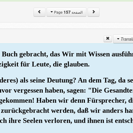
157
الصفحة Page
n Buch gebracht, das Wir mit Wissen ausführ
gkeit für Leute, die glauben.
deres) als seine Deutung? An dem Tag, da se
zuvor vergessen haben, sagen: "Die Gesandt
 gekommen! Haben wir denn Fürsprecher, di
zurückgebracht werden, daß wir anders han
ch ihre Seelen verloren, und ihnen ist ents