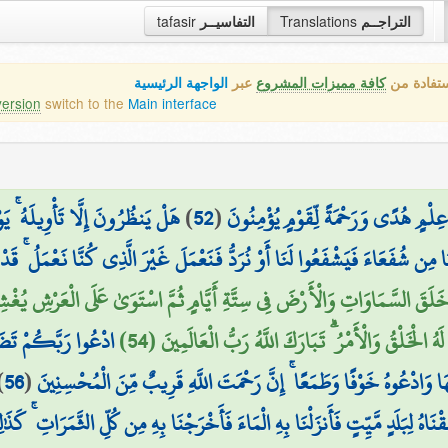
tafasir
التفاسيــر
Translations
التراجــم
ستفادة من
كافة مميزات المشروع
عبر
الواجهة الرئيسية
version
switch to the
Main interface
هَلْ يَنظُرُونَ إِلَّا تَأْوِيلَهُ ۚ يَو
)
52
(
ِلْمٍ هُدًى وَرَحْمَةً لِّقَوْمٍ يُؤْمِنُونَ
َا مِن شُفَعَاءَ فَيَشْفَعُوا لَنَا أَوْ نُرَدُّ فَنَعْمَلَ غَيْرَ الَّذِي كُنَّا نَعْمَلُ ۚ 
 خَلَقَ السَّمَاوَاتِ وَالْأَرْضَ فِي سِتَّةِ أَيَّامٍ ثُمَّ اسْتَوَىٰ عَلَى الْعَرْشِ يُغْش
َهُ الْخَلْقُ وَالْأَمْرُ ۗ تَبَارَكَ اللَّهُ رَبُّ الْعَالَمِينَ (54
ادْعُوا رَبَّكُمْ تَضَرُّ
)
56
(
وَادْعُوهُ خَوْفًا وَطَمَعًا ۚ إِنَّ رَحْمَتَ اللَّهِ قَرِيبٌ مِّنَ الْمُحْسِنِينَ
ْنَاهُ لِبَلَدٍ مَّيِّتٍ فَأَنزَلْنَا بِهِ الْمَاءَ فَأَخْرَجْنَا بِهِ مِن كُلِّ الثَّمَرَاتِ ۚ كَذ