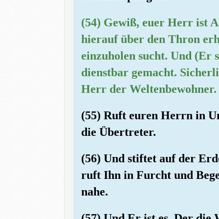
(54) Gewiß, euer Herr ist 
hierauf über den Thron erho
einzuholen sucht. Und (Er 
dienstbar gemacht. Sicherli
Herr der Weltenbewohner.
(55) Ruft euren Herrn in U
die Übertreter.
(56) Und stiftet auf der E
ruft Ihn in Furcht und Beg
nahe.
(57) Und Er ist es, Der die