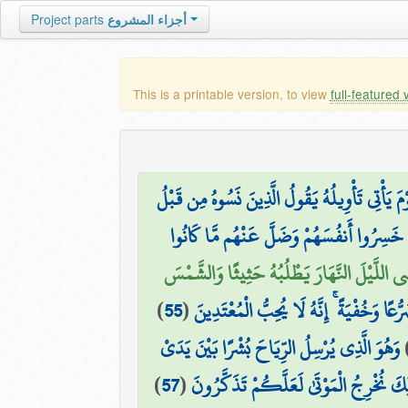
Project parts
أجزاء المشروع
This is a printable version, to view
full-featured 
ْمَ يَأْتِي تَأْوِيلُهُ يَقُولُ الَّذِينَ نَسُوهُ مِن قَبْلُ
قَدْ خَسِرُوا أَنفُسَهُمْ وَضَلَّ عَنْهُم مَّا كَانُوا
ِي اللَّيْلَ النَّهَارَ يَطْلُبُهُ حَثِيثًا وَالشَّمْسَ
)
55
(
عًا وَخُفْيَةً ۚ إِنَّهُ لَا يُحِبُّ الْمُعْتَدِينَ
وَهُوَ الَّذِي يُرْسِلُ الرِّيَاحَ بُشْرًا بَيْنَ يَدَيْ
)
57
(
َٰلِكَ نُخْرِجُ الْمَوْتَىٰ لَعَلَّكُمْ تَذَكَّرُونَ