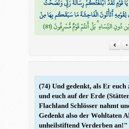
َ يَا قَوْمِ لَقَدْ أَبْلَغْتُكُمْ رِسَالَةَ رَبِّي وَنَصَحْتُ
َ لِقَوْمِهِ أَتَأْتُونَ الْفَاحِشَةَ مَا سَبَقَكُم بِهَا مِنْ
ِّن دُونِ النِّسَاءِ ۚ بَلْ أَنتُمْ قَوْمٌ مُّسْرِفُونَ (81
(74) Und gedenkt, als Er euch
und euch auf der Erde (Stätten
Flachland Schlösser nahmt un
Gedenkt also der Wohltaten Al
unheilstiftend Verderben an!"