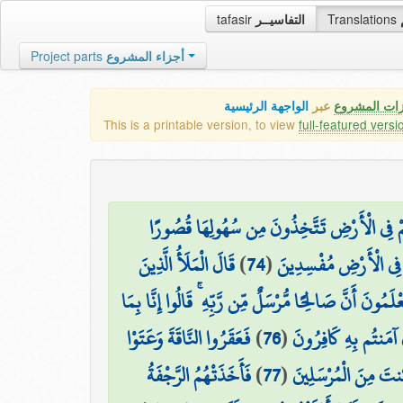
tafasir
التفاسيــر
Translations
Project parts
أجزاء المشروع
زات المشروع
عبر
الواجهة الرئيسية
This is a printable version, to view
full-featured versi
مْ فِي الْأَرْضِ تَتَّخِذُونَ مِن سُهُولِهَا قُصُورًا
قَالَ الْمَلَأُ الَّذِينَ
)
74
(
وْا فِي الْأَرْضِ مُفْسِدِينَ
مُونَ أَنَّ صَالِحًا مُّرْسَلٌ مِّن رَّبِّهِ ۚ قَالُوا إِنَّا بِمَا
فَعَقَرُوا النَّاقَةَ وَعَتَوْا
)
76
(
ِي آمَنتُم بِهِ كَافِرُونَ
فَأَخَذَتْهُمُ الرَّجْفَةُ
)
77
(
كُنتَ مِنَ الْمُرْسَلِينَ