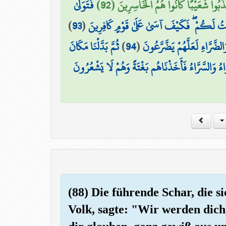
كَذَّبُوا شُعَيْبًا كَانُوا هُمُ الْخَاسِرِينَ (92
فَتَوَلَّىٰ
)
93
(
حْتُ لَكُمْ ۖ فَكَيْفَ آسَىٰ عَلَىٰ قَوْمٍ كَافِرِينَ
ثُمَّ بَدَّلْنَا مَكَانَ
)
94
(
َالضَّرَّاءِ لَعَلَّهُمْ يَضَّرَّعُونَ
َاءُ وَالسَّرَّاءُ فَأَخَذْنَاهُم بَغْتَةً وَهُمْ لَا يَشْعُرُونَ
(88) Die führende Schar, die s
Volk, sagte: "Wir werden dich,