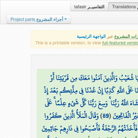
tafasir
التفاسيــر
Translations
Project parts
أجزاء المشروع
زات المشروع
عبر
الواجهة الرئيسية
This is a printable version, to view
full-featured versi
۞  شُعَيْبُ وَالَّذِينَ آمَنُوا مَعَكَ مِن قَرْيَتِنَا أَوْ
ْنَا عَلَى اللَّهِ كَذِبًا إِنْ عُدْنَا فِي مِلَّتِكُم بَعْدَ إِذْ
اءَ اللَّهُ رَبُّنَا ۚ وَسِعَ رَبُّنَا كُلَّ شَيْءٍ عِلْمًا ۚ عَلَى
وَقَالَ الْمَلَأُ الَّذِينَ كَفَرُوا
)
89
(
َيْرُ الْفَاتِحِينَ
فَأَخَذَتْهُمُ الرَّجْفَةُ فَأَصْبَحُوا فِي دَارِهِمْ جَاثِمِينَ