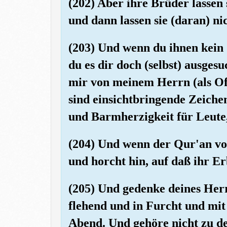
(202) Aber ihre Brüder lassen 
und dann lassen sie (daran) ni
(203) Und wenn du ihnen kein Z
du es dir doch (selbst) ausges
mir von meinem Herrn (als Of
sind einsichtbringende Zeich
und Barmherzigkeit für Leute,
(204) Und wenn der Qur'an vo
und horcht hin, auf daß ihr E
(205) Und gedenke deines Herr
flehend und in Furcht und mi
Abend. Und gehöre nicht zu 