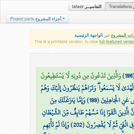
tafasir
التفاسيــر
Translations
Project parts
أجزاء المشروع
زات المشروع
عبر
الواجهة الرئيسية
This is a printable version, to view
full-featured versi
وَالَّذِينَ تَدْعُونَ مِن دُونِهِ لَا يَسْتَطِيعُونَ
)
196
لْهُدَىٰ لَا يَسْمَعُوا ۖ وَتَرَاهُمْ يَنظُرُونَ إِلَيْكَ وَهُمْ
وَإِمَّا يَنزَغَنَّكَ مِنَ
)
199
(
ِضْ عَنِ الْجَاهِلِينَ
نَّ الَّذِينَ اتَّقَوْا إِذَا مَسَّهُمْ طَائِفٌ مِّنَ الشَّيْطَانِ
وَإِذَا لَمْ تَأْتِهِم
)
202
(
فِي الْغَيِّ ثُمَّ لَا يُقْصِرُونَ