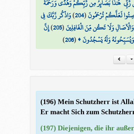
َّ مِن رَّبِّي ۚ هَٰذَا بَصَائِرُ مِن رَّبِّكُمْ وَهُدًى وَرَحْمَةٌ
وَاذْكُر رَّبَّكَ فِي
)
204
(
َنصِتُوا لَعَلَّكُمْ تُرْحَمُونَ
إِنَّ
)
205
(
ِ وَالْآصَالِ وَلَا تَكُن مِّنَ الْغَافِلِينَ
)
206
(
ِ وَيُسَبِّحُونَهُ وَلَهُ يَسْجُدُونَ
(196) Mein Schutzherr ist Alla
Er macht Sich zum Schutzherr
(197) Diejenigen, die ihr auße