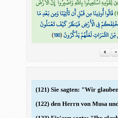
ٰ لِقَوْمِهِ اسْتَعِينُوا بِاللَّهِ وَاصْبِرُوا ۖ إِنَّ الْأَرْضَ
قَالُوا أُوذِينَا مِن قَبْلِ أَن تَأْتِيَنَا وَمِن بَعْدِ مَا
َخْلِفَكُمْ فِي الْأَرْضِ فَيَنظُرَ كَيْفَ تَعْمَلُونَ
)
130
(
ِّنَ الثَّمَرَاتِ لَعَلَّهُمْ يَذَّكَّرُونَ
(121) Sie sagten: "Wir glaub
(122) den Herrn von Musa un
(123) Fir'aun sagte: "Ihr glau