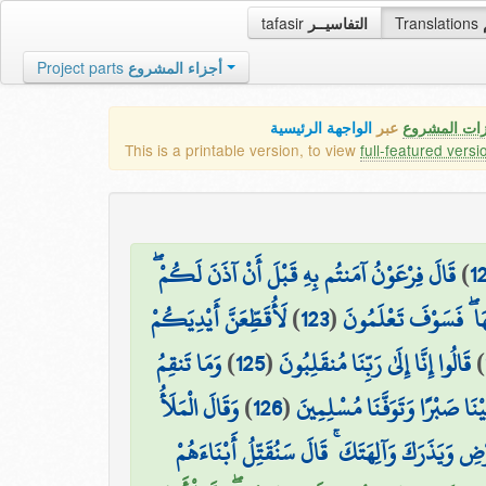
tafasir
التفاسيــر
Translations
Project parts
أجزاء المشروع
زات المشروع
عبر
الواجهة الرئيسية
This is a printable version, to view
full-featured versi
قَالَ فِرْعَوْنُ آمَنتُم بِهِ قَبْلَ أَنْ آذَنَ لَكُمْ ۖ
)
1
لَأُقَطِّعَنَّ أَيْدِيَكُمْ
)
123
(
لَهَا ۖ فَسَوْفَ تَعْلَمُونَ
وَمَا تَنقِمُ
)
125
(
قَالُوا إِنَّا إِلَىٰ رَبِّنَا مُنقَلِبُونَ
)
وَقَالَ الْمَلَأُ
)
126
(
لَيْنَا صَبْرًا وَتَوَفَّنَا مُسْلِمِينَ
ضِ وَيَذَرَكَ وَآلِهَتَكَ ۚ قَالَ سَنُقَتِّلُ أَبْنَاءَهُمْ