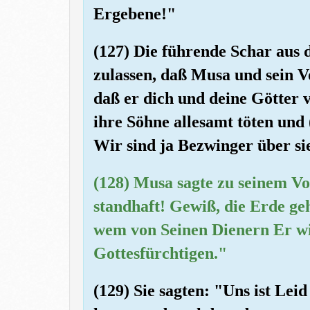
Ergebene!"
(127) Die führende Schar aus 
zulassen, daß Musa und sein V
daß er dich und deine Götter 
ihre Söhne allesamt töten und
Wir sind ja Bezwinger über si
(128) Musa sagte zu seinem Vol
standhaft! Gewiß, die Erde geh
wem von Seinen Dienern Er wil
Gottesfürchtigen."
(129) Sie sagten: "Uns ist Lei