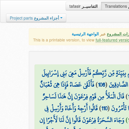
tafasir
التفاسيــر
Translations
Project parts
أجزاء المشروع
زات المشروع
عبر
الواجهة الرئيسية
This is a printable version, to view
full-featured versi
بِبَيِّنَةٍ مِّن رَّبِّكُمْ فَأَرْسِلْ مَعِيَ بَنِي إِسْرَائِيلَ
فَأَلْقَىٰ عَصَاهُ فَإِذَا هِيَ ثُعْبَانٌ
)
106
(
لصَّادِقِينَ
قَالَ الْمَلَأُ مِن قَوْمِ فِرْعَوْنَ إِنَّ هَٰذَا لَسَاحِرٌ
)
قَالُوا أَرْجِهْ وَأَخَاهُ وَأَرْسِلْ فِي
)
110
(
تَأْمُرُونَ
وَجَاءَ السَّحَرَةُ فِرْعَوْنَ قَالُوا إِنَّ لَنَا لَأَجْرًا إِن