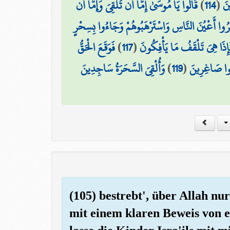
قَالُوا يَا مُوسَىٰ إِمَّا أَن تُلْقِيَ وَإِمَّا أَن
)
114
(
ينَ
َحَرُوا أَعْيُنَ النَّاسِ وَاسْتَرْهَبُوهُمْ وَجَاءُوا بِسِحْرٍ
فَوَقَعَ الْحَقُّ
)
117
(
۞ ذَا هِيَ تَلْقَفُ مَا يَأْفِكُونَ
وَأُلْقِيَ السَّحَرَةُ سَاجِدِينَ
)
119
(
بُوا صَاغِرِينَ
(105) bestrebt', über Allah nu
mit einem klaren Beweis von