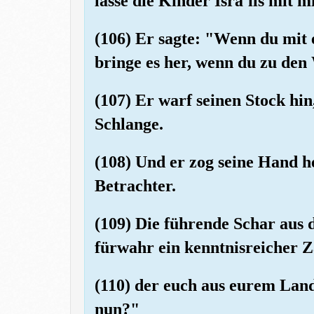
lasse die Kinder Isra'ils mit 
(106) Er sagte: "Wenn du mit
bringe es her, wenn du zu den
(107) Er warf seinen Stock hin
Schlange.
(108) Und er zog seine Hand he
Betrachter.
(109) Die führende Schar aus d
fürwahr ein kenntnisreicher Z
(110) der euch aus eurem Land 
nun?"