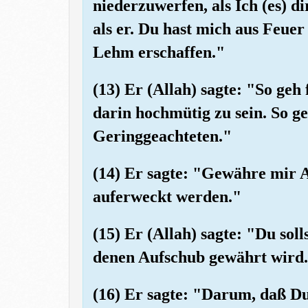
niederzuwerfen, als Ich (es) di
als er. Du hast mich aus Feuer
Lehm erschaffen."
(13) Er (Allah) sagte: "So geh 
darin hochmütig zu sein. So g
Geringgeachteten."
(14) Er sagte: "Gewähre mir A
auferweckt werden."
(15) Er (Allah) sagte: "Du sol
denen Aufschub gewährt wird
(16) Er sagte: "Darum, daß Du