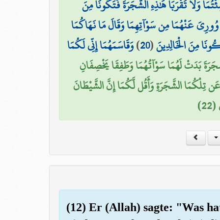
مَا وَلَا تَقْرَبَا هَٰذِهِ الشَّجَرَةَ فَتَكُونَا مِنَ
ا وُورِيَ عَنْهُمَا مِن سَوْآتِهِمَا وَقَالَ مَا نَهَاكُمَا
وَقَاسَمَهُمَا إِنِّي لَكُمَا
)
20
(
كُونَا مِنَ الْخَالِدِينَ
لشَّجَرَةَ بَدَتْ لَهُمَا سَوْآتُهُمَا وَطَفِقَا يَخْصِفَانِ
ا عَن تِلْكُمَا الشَّجَرَةِ وَأَقُل لَّكُمَا إِنَّ الشَّيْطَانَ
(22
(12) Er (Allah) sagte: "Was ha