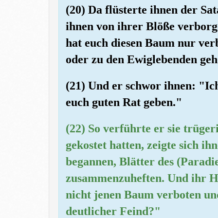
(20) Da flüsterte ihnen der Sa
ihnen von ihrer Blöße verborg
hat euch diesen Baum nur verb
oder zu den Ewiglebenden geh
(21) Und er schwor ihnen: "Ic
euch guten Rat geben."
(22) So verführte er sie trüge
gekostet hatten, zeigte sich ih
begannen, Blätter des (Paradie
zusammenzuheften. Und ihr He
nicht jenen Baum verboten und
deutlicher Feind?"