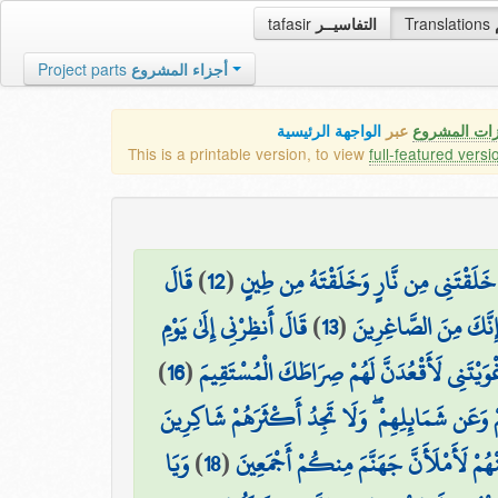
tafasir
التفاسيــر
Translations
Project parts
أجزاء المشروع
زات المشروع
عبر
الواجهة الرئيسية
This is a printable version, to view
full-featured versi
قَالَ
)
12
(
هُ خَلَقْتَنِي مِن نَّارٍ وَخَلَقْتَهُ مِن طِينٍ
قَالَ أَنظِرْنِي إِلَىٰ يَوْمِ
)
13
(
ِنَّكَ مِنَ الصَّاغِرِينَ
)
16
(
غْوَيْتَنِي لَأَقْعُدَنَّ لَهُمْ صِرَاطَكَ الْمُسْتَقِيمَ
هِمْ وَعَن شَمَائِلِهِمْ ۖ وَلَا تَجِدُ أَكْثَرَهُمْ شَاكِرِينَ
وَيَا
)
18
(
هُمْ لَأَمْلَأَنَّ جَهَنَّمَ مِنكُمْ أَجْمَعِينَ