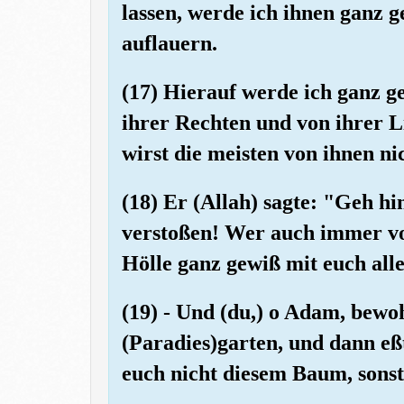
lassen, werde ich ihnen ganz
auflauern.
(17) Hierauf werde ich ganz g
ihrer Rechten und von ihrer 
wirst die meisten von ihnen ni
(18) Er (Allah) sagte: "Geh hi
verstoßen! Wer auch immer von
Hölle ganz gewiß mit euch alle
(19) - Und (du,) o Adam, bewo
(Paradies)garten, und dann eß
euch nicht diesem Baum, sonst