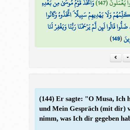
ا يَعْمَلُونَ (147
وَاتَّخَذَ قَوْمُ مُوسَىٰ مِن بَعْدِهِ
ُكَلِّمُهُمْ وَلَا يَهْدِيهِمْ سَبِيلًا ۘ اتَّخَذُوهُ وَكَانُوا
ضَلُّوا قَالُوا لَئِن لَّمْ يَرْحَمْنَا رَبُّنَا وَيَغْفِرْ لَنَا
)
149
(
ِينَ
(144) Er sagte: "O Musa, Ich 
und Mein Gespräch (mit dir) 
nimm, was Ich dir gegeben ha