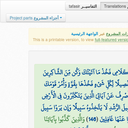
tafasir
التفاسيــر
Translations
Project parts
أجزاء المشروع
زات المشروع
عبر
الواجهة الرئيسية
This is a printable version, to view
full-featured versi
بِكَلَامِي فَخُذْ مَا آتَيْتُكَ وَكُن مِّنَ الشَّاكِرِينَ
َفْصِيلًا لِّكُلِّ شَيْءٍ فَخُذْهَا بِقُوَّةٍ وَأْمُرْ قَوْمَكَ
صْرِفُ عَنْ آيَاتِيَ الَّذِينَ يَتَكَبَّرُونَ فِي الْأَرْضِ
سَبِيلَ الرُّشْدِ لَا يَتَّخِذُوهُ سَبِيلًا وَإِن يَرَوْا سَبِيلَ
وَالَّذِينَ كَذَّبُوا بِآيَاتِنَا
)
146
(
ُوا عَنْهَا غَافِلِينَ