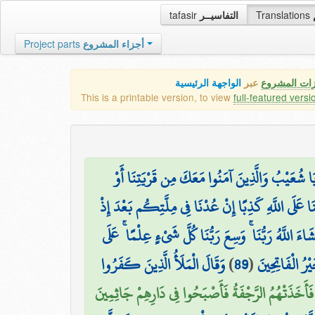
tafasir
التفاسيــر
Translations
Project parts
أجزاء المشروع
زات المشروع
عبر
الواجهة الرئيسية
This is a printable version, to view
full-featured versi
۞  شُعَيْبُ وَالَّذِينَ آمَنُوا مَعَكَ مِن قَرْيَتِنَا أَوْ
ْنَا عَلَى اللَّهِ كَذِبًا إِنْ عُدْنَا فِي مِلَّتِكُم بَعْدَ إِذْ
اءَ اللَّهُ رَبُّنَا ۚ وَسِعَ رَبُّنَا كُلَّ شَيْءٍ عِلْمًا ۚ عَلَى
وَقَالَ الْمَلَأُ الَّذِينَ كَفَرُوا
)
89
(
َيْرُ الْفَاتِحِينَ
فَأَخَذَتْهُمُ الرَّجْفَةُ فَأَصْبَحُوا فِي دَارِهِمْ جَاثِمِينَ