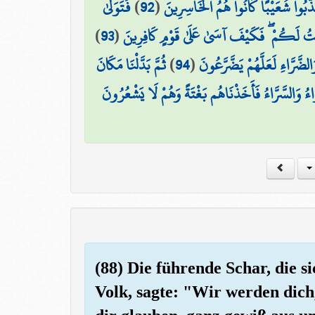
فَتَوَلَّىٰ
)
92
(
كَذَّبُوا شُعَيْبًا كَانُوا هُمُ الْخَاسِرِينَ
)
93
(
حْتُ لَكُمْ ۖ فَكَيْفَ آسَىٰ عَلَىٰ قَوْمٍ كَافِرِينَ
ثُمَّ بَدَّلْنَا مَكَانَ
)
94
(
َالضَّرَّاءِ لَعَلَّهُمْ يَضَّرَّعُونَ
َاءُ وَالسَّرَّاءُ فَأَخَذْنَاهُم بَغْتَةً وَهُمْ لَا يَشْعُرُونَ
(88) Die führende Schar, die s
Volk, sagte: "Wir werden dich,