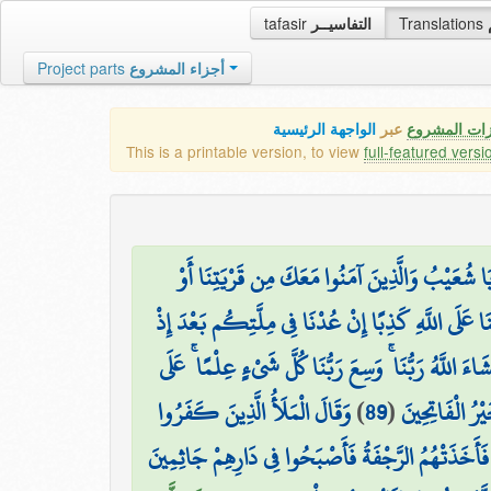
tafasir
التفاسيــر
Translations
Project parts
أجزاء المشروع
زات المشروع
عبر
الواجهة الرئيسية
This is a printable version, to view
full-featured versi
۞  شُعَيْبُ وَالَّذِينَ آمَنُوا مَعَكَ مِن قَرْيَتِنَا أَوْ
ْنَا عَلَى اللَّهِ كَذِبًا إِنْ عُدْنَا فِي مِلَّتِكُم بَعْدَ إِذْ
اءَ اللَّهُ رَبُّنَا ۚ وَسِعَ رَبُّنَا كُلَّ شَيْءٍ عِلْمًا ۚ عَلَى
وَقَالَ الْمَلَأُ الَّذِينَ كَفَرُوا
)
89
(
َيْرُ الْفَاتِحِينَ
فَأَخَذَتْهُمُ الرَّجْفَةُ فَأَصْبَحُوا فِي دَارِهِمْ جَاثِمِينَ