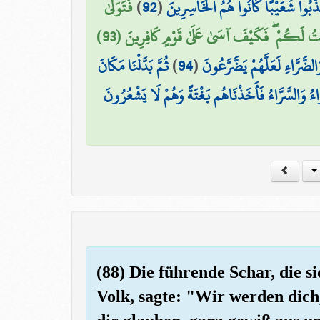
فَتَوَلَّىٰ
)
92
(
كَذَّبُوا شُعَيْبًا كَانُوا هُمُ الْخَاسِرِينَ
حْتُ لَكُمْ ۖ فَكَيْفَ آسَىٰ عَلَىٰ قَوْمٍ كَافِرِينَ (93
ثُمَّ بَدَّلْنَا مَكَانَ
)
94
(
َالضَّرَّاءِ لَعَلَّهُمْ يَضَّرَّعُونَ
َاءُ وَالسَّرَّاءُ فَأَخَذْنَاهُم بَغْتَةً وَهُمْ لَا يَشْعُرُونَ
(88) Die führende Schar, die s
Volk, sagte: "Wir werden dich,