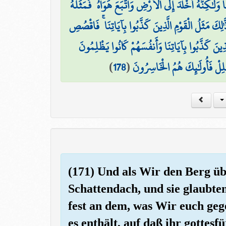
َا وَلَٰكِنَّهُ أَخْلَدَ إِلَى الْأَرْضِ وَاتَّبَعَ هَوَاهُ ۚ فَمَثَلُهُ
لِكَ مَثَلُ الْقَوْمِ الَّذِينَ كَذَّبُوا بِآيَاتِنَا ۚ فَاقْصُصِ
َذِينَ كَذَّبُوا بِآيَاتِنَا وَأَنفُسَهُمْ كَانُوا يَظْلِمُونَ
)
178
(
ْلِلْ فَأُولَٰئِكَ هُمُ الْخَاسِرُونَ
(171) Und als Wir den Berg üb
Schattendach, und sie glaubten
fest an dem, was Wir euch geg
es enthält, auf daß ihr gottes