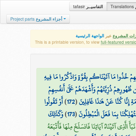
tafasir
التفاسيــر
Translations
Project parts
أجزاء المشروع
زات المشروع
عبر
الواجهة الرئيسية
This is a printable version, to view
full-featured versi
۞ ٌ بِهِمْ خُذُوا مَا آتَيْنَاكُم بِقُوَّةٍ وَاذْكُرُوا مَا فِيهِ
ظُهُورِهِمْ ذُرِّيَّتَهُمْ وَأَشْهَدَهُمْ عَلَىٰ أَنفُسِهِمْ
أَوْ تَقُولُوا
)
172
(
مَةِ إِنَّا كُنَّا عَنْ هَٰذَا غَافِلِينَ
وَكَذَٰلِكَ
)
173
(
فَتُهْلِكُنَا بِمَا فَعَلَ الْمُبْطِلُونَ
َبَأَ الَّذِي آتَيْنَاهُ آيَاتِنَا فَانسَلَخَ مِنْهَا فَأَتْبَعَهُ