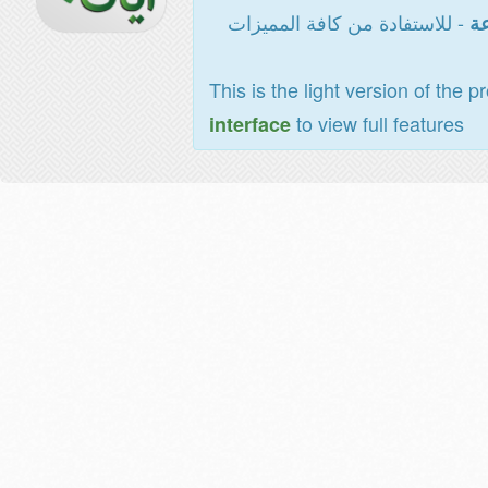
- للاستفادة من كافة المميزات
عة
This is the light version of the p
to view full features
interface