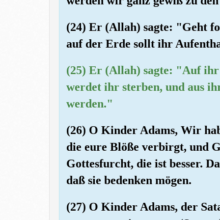
werden wir ganz gewiß zu den
(24) Er (Allah) sagte: "Geht f
auf der Erde sollt ihr Aufenth
(25) Er (Allah) sagte: "Auf ihr
werdet ihr sterben, und aus i
werden."
(26) O Kinder Adams, Wir hab
die eure Blöße verbirgt, und 
Gottesfurcht, die ist besser. Da
daß sie bedenken mögen.
(27) O Kinder Adams, der Sata