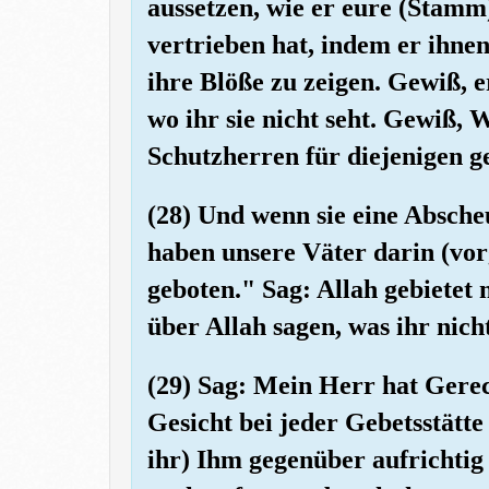
aussetzen, wie er eure (Stamm
vertrieben hat, indem er ihn
ihre Blöße zu zeigen. Gewiß, e
wo ihr sie nicht seht. Gewiß, 
Schutzherren für diejenigen g
(28) Und wenn sie eine Absche
haben unsere Väter darin (vor
geboten." Sag: Allah gebietet 
über Allah sagen, was ihr nich
(29) Sag: Mein Herr hat Gerech
Gesicht bei jeder Gebetsstätte
ihr) Ihm gegenüber aufrichtig i