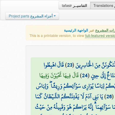
tafasir
التفاسيــر
Translations
Project parts
أجزاء المشروع
زات المشروع
عبر
الواجهة الرئيسية
This is a printable version, to view
full-featured versi
قَالَ اهْبِطُوا
)
23
(
ا لَنَكُونَنَّ مِنَ الْخَاسِرِينَ
قَالَ فِيهَا تَحْيَوْنَ وَفِيهَا
)
24
(
تَاعٌ إِلَىٰ حِينٍ
َلَيْكُمْ لِبَاسًا يُوَارِي سَوْآتِكُمْ وَرِيشًا ۖ وَلِبَاسُ
يَا بَنِي آدَمَ لَا يَفْتِنَنَّكُمُ الشَّيْطَانُ كَمَا
)
26
(
مَا سَوْآتِهِمَا ۗ إِنَّهُ يَرَاكُمْ هُوَ وَقَبِيلُهُ مِنْ حَيْثُ