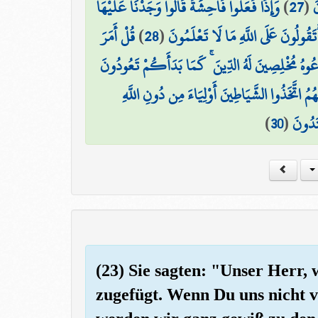
وَإِذَا فَعَلُوا فَاحِشَةً قَالُوا وَجَدْنَا عَلَيْهَا
)
27
(
َ
قُلْ أَمَرَ
)
28
(
ۖ أَتَقُولُونَ عَلَى اللَّهِ مَا لَا تَعْلَمُونَ
وهُ مُخْلِصِينَ لَهُ الدِّينَ ۚ كَمَا بَدَأَكُمْ تَعُودُونَ
هُمُ اتَّخَذُوا الشَّيَاطِينَ أَوْلِيَاءَ مِن دُونِ اللَّهِ
)
30
(
تَدُونَ
(23) Sie sagten: "Unser Herr, 
zugefügt. Wenn Du uns nicht v