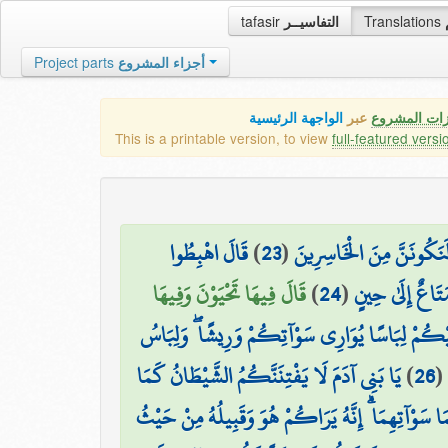
tafasir
التفاسيــر
Translations
Project parts
أجزاء المشروع
زات المشروع
عبر
الواجهة الرئيسية
This is a printable version, to view
full-featured versi
قَالَ اهْبِطُوا
)
23
(
ا لَنَكُونَنَّ مِنَ الْخَاسِرِينَ
قَالَ فِيهَا تَحْيَوْنَ وَفِيهَا
)
24
(
تَاعٌ إِلَىٰ حِينٍ
َلَيْكُمْ لِبَاسًا يُوَارِي سَوْآتِكُمْ وَرِيشًا ۖ وَلِبَاسُ
يَا بَنِي آدَمَ لَا يَفْتِنَنَّكُمُ الشَّيْطَانُ كَمَا
)
26
(
مَا سَوْآتِهِمَا ۗ إِنَّهُ يَرَاكُمْ هُوَ وَقَبِيلُهُ مِنْ حَيْثُ