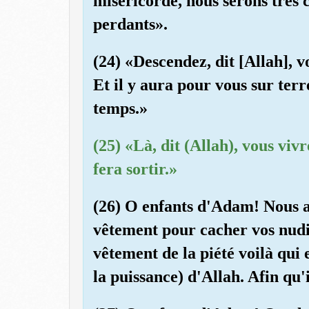
miséricorde, nous serons très
perdants».
(24) «Descendez, dit [Allah], v
Et il y aura pour vous sur terr
temps.»
(25) «Là, dit (Allah), vous viv
fera sortir.»
(26) O enfants d'Adam! Nous a
vêtement pour cacher vos nudit
vêtement de la piété voilà qui 
la puissance) d'Allah. Afin qu'i