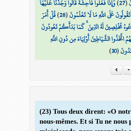
وَإِذَا فَعَلُوا فَاحِشَةً قَالُوا وَجَدْنَا عَلَيْهَا
)
27
(
َ
قُلْ أَمَرَ
)
28
(
ۖ أَتَقُولُونَ عَلَى اللَّهِ مَا لَا تَعْلَمُونَ
وهُ مُخْلِصِينَ لَهُ الدِّينَ ۚ كَمَا بَدَأَكُمْ تَعُودُونَ
هُمُ اتَّخَذُوا الشَّيَاطِينَ أَوْلِيَاءَ مِن دُونِ اللَّهِ
)
30
(
تَدُونَ
(23) Tous deux dirent: «O notr
nous-mêmes. Et si Tu ne nous p