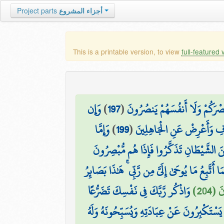
Project parts
أجزاء المشروع
This is a printable version, to view
full-featured 
وَإِن
)
197
(
صْرَكُمْ وَلَا أَنفُسَهُمْ يَنصُرُونَ
وَإِمَّا
)
199
(
ُرْفِ وَأَعْرِضْ عَنِ الْجَاهِلِينَ
مِّنَ الشَّيْطَانِ تَذَكَّرُوا فَإِذَا هُم مُّبْصِرُونَ
َّمَا أَتَّبِعُ مَا يُوحَىٰ إِلَيَّ مِن رَّبِّي ۚ هَٰذَا بَصَائِرُ
 (204
وَاذْكُر رَّبَّكَ فِي نَفْسِكَ تَضَرُّعًا
 يَسْتَكْبِرُونَ عَنْ عِبَادَتِهِ وَيُسَبِّحُونَهُ وَلَهُ