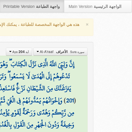
Printable Version
Main Version
الواجهة الرئيسية
واجهة الطباعة
×
هذه هي الواجهة المخصصة للطباعة ، يمكنك الإ
Al-A'raaf
204
الأعراف
سورة Sura
آية Aya
إِنَّ وَلِيِّيَ اللَّهُ الَّذِي نَزَّلَ الْكِتَابَ ۖ وَهُو
تَدْعُوهُمْ إِلَى الْهُدَىٰ لَا يَسْمَعُوا ۖ وَتَ
يَنزَغَنَّكَ مِنَ الشَّيْطَانِ نَزْغٌ فَاسْتَعِذْ بِ
وَإِخْوَانُهُمْ يَمُدُّونَهُمْ فِي الْغَيِّ ثُ
)
201
(
مِن رَّبِّكُمْ وَهُدًى وَرَحْمَةٌ لِّقَوْمٍ يُؤْمِن
وَخِيفَةً وَدُونَ الْجَهْرِ مِنَ الْقَوْلِ بِالْغُد