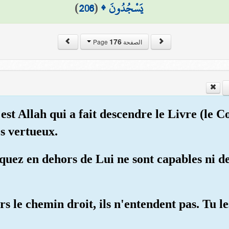
)
206
(
يَسْجُدُونَ ۩
176
الصفحة Page
st Allah qui a fait descendre le Livre (le Co
es vertueux.
quez en dehors de Lui ne sont capables ni de 
ers le chemin droit, ils n'entendent pas. Tu l