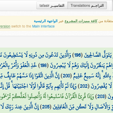
tafasir
التفاسيــر
Translations
التراجــم
ستفادة من
كافة مميزات المشروع
عبر
الواجهة الرئيسية
version
switch to the
Main interface
وَالَّذِينَ تَدْعُونَ مِن دُونِهِ لَا يَسْتَطِيعُونَ نَ
)
196
(
َ يَتَوَلَّى الصَّالِحِينَ
خُذِ الْعَفْوَ وَأْمُرْ بِالْع
)
198
(
رَاهُمْ يَنظُرُونَ إِلَيْكَ وَهُمْ لَا يُبْصِرُونَ
إِنَّ الَّذِينَ اتَّقَوْا إِذَا مَسَّهُمْ طَائِفٌ 
)
200
(
اللَّهِ ۚ إِنَّهُ سَمِيعٌ عَلِيمٌ
وَإِذَا لَمْ تَأْتِهِم بِآيَةٍ قَالُوا لَوْلَا اجْتَبَيْتَهَا ۚ قُلْ إِن
)
202
(
مَّ لَا يُقْصِرُونَ
وَإِذَا قُرِئَ الْقُرْآنُ فَاسْتَمِعُوا لَهُ وَأَنصِتُوا لَعَلَّكُمْ تُرْحَمُونَ)
)
203
(
ُونَ
إِنَّ الَّذِينَ عِندَ رَبِّكَ لَا
)
205
(
ُوِّ وَالْآصَالِ وَلَا تَكُن مِّنَ الْغَافِلِينَ