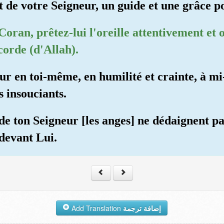
 de votre Seigneur, un guide et une grâce po
Coran, prêtez-lui l'oreille attentivement et o
corde (d'Allah).
r en toi-même, en humilité et crainte, à mi-v
s insouciants.
de ton Seigneur [les anges] ne dédaignent pa
 devant Lui.
Add Translation
إضافة ترجمة