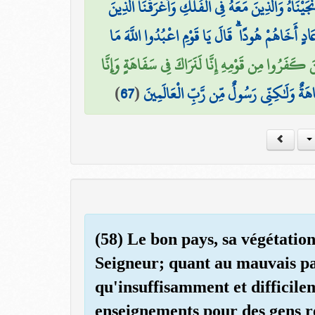
نجَيْنَاهُ وَالَّذِينَ مَعَهُ فِي الْفُلْكِ وَأَغْرَقْنَا الَّذِينَ
۞ ٍ أَخَاهُمْ هُودًا ۗ قَالَ يَا قَوْمِ اعْبُدُوا اللَّهَ مَا
ينَ كَفَرُوا مِن قَوْمِهِ إِنَّا لَنَرَاكَ فِي سَفَاهَةٍ وَإِنَّا
)
67
(
هَةٌ وَلَٰكِنِّي رَسُولٌ مِّن رَّبِّ الْعَالَمِينَ
(58) Le bon pays, sa végétatio
Seigneur; quant au mauvais pay
qu'insuffisamment et difficile
enseignements pour des gens r