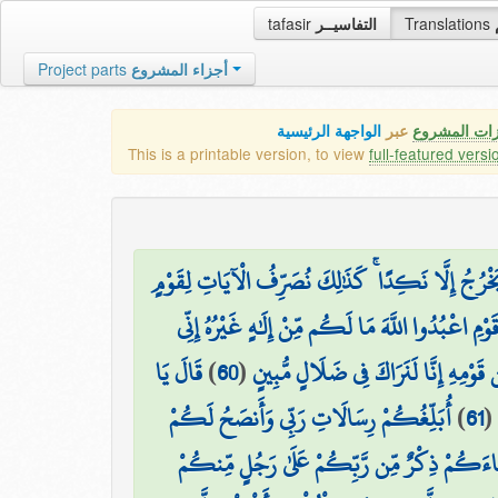
tafasir
التفاسيــر
Translations
Project parts
أجزاء المشروع
زات المشروع
عبر
الواجهة الرئيسية
This is a printable version, to view
full-featured versi
ا يَخْرُجُ إِلَّا نَكِدًا ۚ كَذَٰلِكَ نُصَرِّفُ الْآيَاتِ لِقَوْمٍ
قَوْمِ اعْبُدُوا اللَّهَ مَا لَكُم مِّنْ إِلَٰهٍ غَيْرُهُ إِنِّي
قَالَ يَا
)
60
(
 قَوْمِهِ إِنَّا لَنَرَاكَ فِي ضَلَالٍ مُّبِينٍ
أُبَلِّغُكُمْ رِسَالَاتِ رَبِّي وَأَنصَحُ لَكُمْ
)
61
(
َاءَكُمْ ذِكْرٌ مِّن رَّبِّكُمْ عَلَىٰ رَجُلٍ مِّنكُمْ