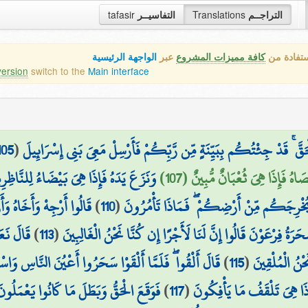
tafasir
التفاسيــر
Translations
التراجــم
ستفادة من
كافة مميزات المشروع
عبر
الواجهة الرئيسية
version
switch to the
Main interface
105
(
ْحَقَّ ۚ قَدْ جِئْتُكُم بِبَيِّنَةٍ مِّن رَّبِّكُمْ فَأَرْسِلْ مَعِيَ بَنِي إِسْرَائِيلَ
صَاهُ فَإِذَا هِيَ ثُعْبَانٌ مُّبِينٌ (107
وَنَزَعَ يَدَهُ فَإِذَا هِيَ بَيْضَاءُ لِلنَّاظِرِ
قَالُوا أَرْجِهْ وَأَخَاهُ وَ
)
110
(
ُخْرِجَكُم مِّنْ أَرْضِكُمْ ۖ فَمَاذَا تَأْمُرُونَ
قَالَ نَعَ
)
113
(
َرَةُ فِرْعَوْنَ قَالُوا إِنَّ لَنَا لَأَجْرًا إِن كُنَّا نَحْنُ الْغَالِبِينَ
قَالَ أَلْقُوا ۖ فَلَمَّا أَلْقَوْا سَحَرُوا أَعْيُنَ النَّاسِ وَا
)
115
(
ْنُ الْمُلْقِينَ
فَوَقَعَ الْحَقُّ وَبَطَلَ مَا كَانُوا يَعْمَلُون
)
117
(
ِذَا هِيَ تَلْقَفُ مَا يَأْفِكُونَ