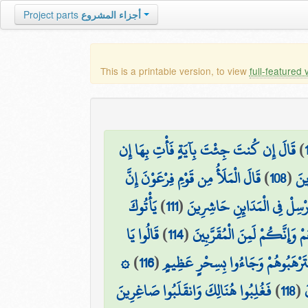
Project parts
أجزاء المشروع
This is a printable version, to view
full-featured 
قَالَ إِن كُنتَ جِئْتَ بِآيَةٍ فَأْتِ بِهَا إِن
)
قَالَ الْمَلَأُ مِن قَوْمِ فِرْعَوْنَ إِنَّ
)
108
(
ينَ
يَأْتُوكَ
)
111
(
أَرْسِلْ فِي الْمَدَائِنِ حَاشِرِينَ
قَالُوا يَا
)
114
(
مْ وَإِنَّكُمْ لَمِنَ الْمُقَرَّبِينَ
۞
)
116
(
سْتَرْهَبُوهُمْ وَجَاءُوا بِسِحْرٍ عَظِيمٍ
فَغُلِبُوا هُنَالِكَ وَانقَلَبُوا صَاغِرِينَ
)
118
(
َ