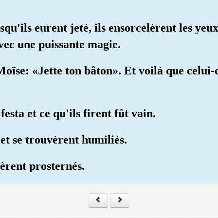
rsqu'ils eurent jeté, ils ensorcelèrent les yeux
vec une puissante magie.
ïse: «Jette ton bâton». Et voilà que celui-c
festa et ce qu'ils firent fût vain.
 et se trouvèrent humiliés.
tèrent prosternés.