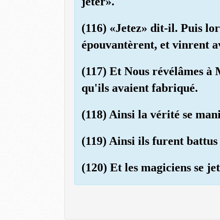
jeter».
(116) «Jetez» dit-il. Puis lo
épouvantèrent, et vinrent a
(117) Et Nous révélâmes à Mo
qu'ils avaient fabriqué.
(118) Ainsi la vérité se mani
(119) Ainsi ils furent battus
(120) Et les magiciens se je