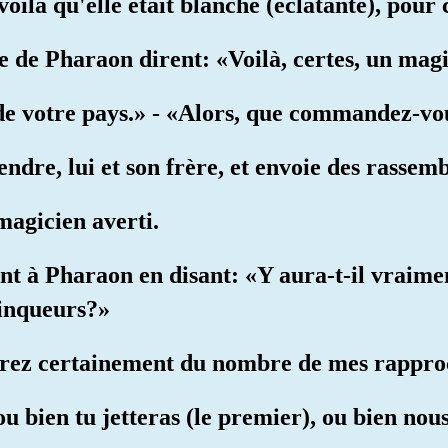
 voilà qu'elle était blanche (éclatante), pour
e de Pharaon dirent: «Voilà, certes, un mag
 de votre pays.» - «Alors, que commandez-v
tendre, lui et son frère, et envoie des rassemb
magicien averti.
rent à Pharaon en disant: «Y aura-t-il vrai
ainqueurs?»
 serez certainement du nombre de mes rappro
ou bien tu jetteras (le premier), ou bien nou