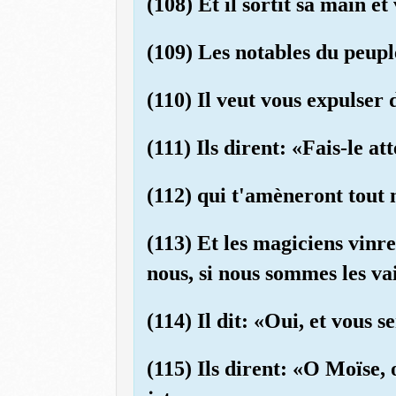
(108) Et il sortit sa main et
(109) Les notables du peupl
(110) Il veut vous expulser
(111) Ils dirent: «Fais-le at
(112) qui t'amèneront tout 
(113) Et les magiciens vin
nous, si nous sommes les v
(114) Il dit: «Oui, et vous
(115) Ils dirent: «O Moïse, 