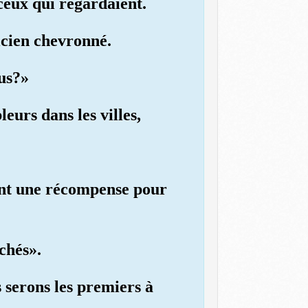
 ceux qui regardaient.
icien chevronné.
ous?»
leurs dans les villes,
ment une récompense pour
chés».
s serons les premiers à