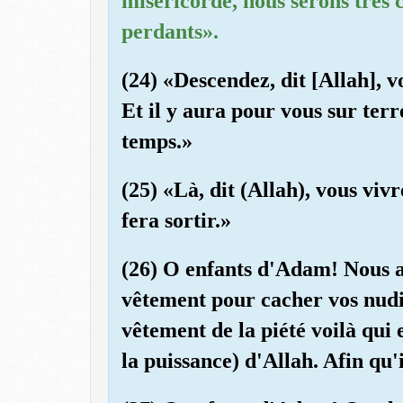
miséricorde, nous serons très
perdants».
(24) «Descendez, dit [Allah], v
Et il y aura pour vous sur terr
temps.»
(25) «Là, dit (Allah), vous viv
fera sortir.»
(26) O enfants d'Adam! Nous a
vêtement pour cacher vos nudit
vêtement de la piété voilà qui 
la puissance) d'Allah. Afin qu'i