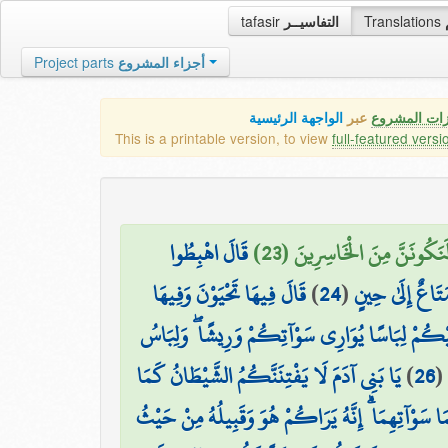
tafasir
التفاسيــر
Translations
Project parts
أجزاء المشروع
زات المشروع
عبر
الواجهة الرئيسية
This is a printable version, to view
full-featured versi
ا لَنَكُونَنَّ مِنَ الْخَاسِرِينَ (23
قَالَ اهْبِطُوا
قَالَ فِيهَا تَحْيَوْنَ وَفِيهَا
)
24
(
تَاعٌ إِلَىٰ حِينٍ
َلَيْكُمْ لِبَاسًا يُوَارِي سَوْآتِكُمْ وَرِيشًا ۖ وَلِبَاسُ
يَا بَنِي آدَمَ لَا يَفْتِنَنَّكُمُ الشَّيْطَانُ كَمَا
)
26
(
مَا سَوْآتِهِمَا ۗ إِنَّهُ يَرَاكُمْ هُوَ وَقَبِيلُهُ مِنْ حَيْثُ