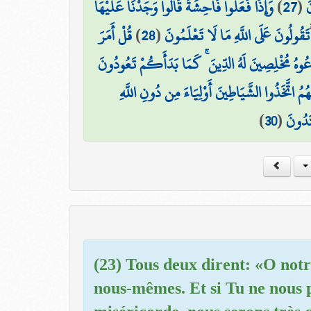
وَإِذَا فَعَلُوا فَاحِشَةً قَالُوا وَجَدْنَا عَلَيْهَا
)
27
(
َ
قُلْ أَمَرَ
)
28
(
ۖ أَتَقُولُونَ عَلَى اللَّهِ مَا لَا تَعْلَمُونَ
وهُ مُخْلِصِينَ لَهُ الدِّينَ ۚ كَمَا بَدَأَكُمْ تَعُودُونَ
هُمُ اتَّخَذُوا الشَّيَاطِينَ أَوْلِيَاءَ مِن دُونِ اللَّهِ
)
30
(
تَدُونَ
(23) Tous deux dirent: «O notr
nous-mêmes. Et si Tu ne nous p