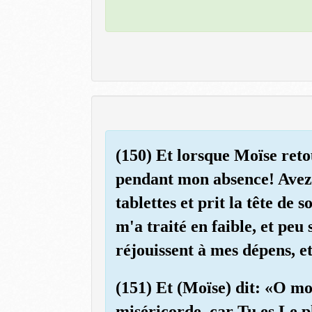
(150) Et lorsque Moïse retou
pendant mon absence! Avez-
tablettes et prit la tête de 
m'a traité en faible, et peu 
réjouissent à mes dépens, e
(151) Et (Moïse) dit: «O mo
miséricorde, car Tu es Le 