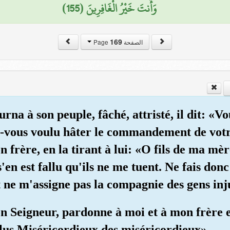
وَأَنتَ خَيْرُ الْغَافِرِينَ (155)
169
الصفحة Page
rna à son peuple, fâché, attristé, il dit: «V
vous voulu hâter le commandement de votre 
son frère, en la tirant à lui: «O fils de ma mè
s'en est fallu qu'ils ne me tuent. Ne fais don
t ne m'assigne pas la compagnie des gens inj
n Seigneur, pardonne à moi et à mon frère e
plus Miséricordieux des miséricordieux».