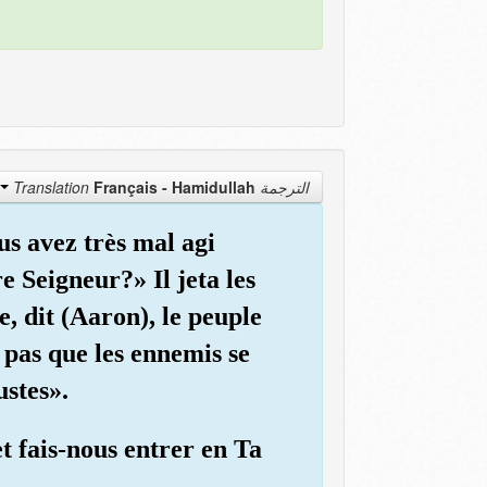
Français - Hamidullah
الترجمة Translation
ous avez très mal agi
Seigneur?» Il jeta les
re, dit (Aaron), le peuple
c pas que les ennemis se
ustes».
t fais-nous entrer en Ta