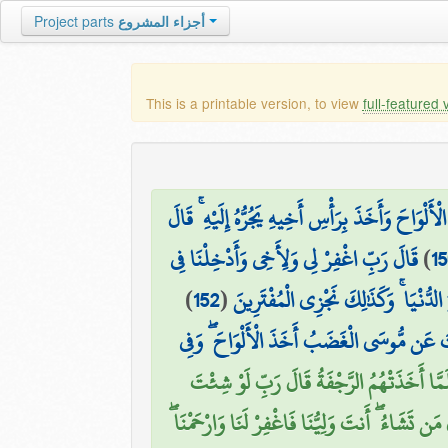
Project parts
أجزاء المشروع
This is a printable version, to view
full-featured 
ْوَاحَ وَأَخَذَ بِرَأْسِ أَخِيهِ يَجُرُّهُ إِلَيْهِ ۚ قَالَ
قَالَ رَبِّ اغْفِرْ لِي وَلِأَخِي وَأَدْخِلْنَا فِي
)
15
)
152
(
الدُّنْيَا ۚ وَكَذَٰلِكَ نَجْزِي الْمُفْتَرِينَ
َ عَن مُّوسَى الْغَضَبُ أَخَذَ الْأَلْوَاحَ ۖ وَفِي
َمَّا أَخَذَتْهُمُ الرَّجْفَةُ قَالَ رَبِّ لَوْ شِئْتَ
 مَن تَشَاءُ ۖ أَنتَ وَلِيُّنَا فَاغْفِرْ لَنَا وَارْحَمْنَا