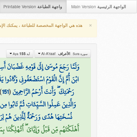
Printable Version
Main Version
الواجهة الرئيسية
واجهة الطباعة
×
هذه هي الواجهة المخصصة للطباعة ، يمكنك الإ
Al-A'raaf
155
الأعراف
سورة Sura
آية Aya
وَلَمَّا رَجَعَ مُوسَىٰ إِلَىٰ قَوْمِهِ غَضْبَانَ أَسِفً
ابْنَ أُمَّ إِنَّ الْقَوْمَ اسْتَضْعَفُونِي وَكَادُوا يَ
)
151
(
رَحْمَتِكَ ۖ وَأَنتَ أَرْحَمُ الرَّاحِمِينَ
وَالَّذِينَ عَمِلُوا السَّيِّئَاتِ ثُمَّ تَابُوا مِن
نُسْخَتِهَا هُدًى وَرَحْمَةٌ لِّلَّذِينَ هُمْ لِرَب
أَهْلَكْتَهُم مِّن قَبْلُ وَإِيَّايَ ۖ أَتُهْلِكُنَا ب ۖ