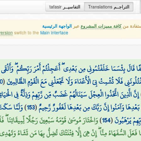
tafasir
التفاسيــر
Translations
التراجــم
ستفادة من
كافة مميزات المشروع
عبر
الواجهة الرئيسية
version
switch to the
Main interface
ا قَالَ بِئْسَمَا خَلَفْتُمُونِي مِن بَعْدِي ۖ أَعَجِلْتُمْ أَمْرَ رَبِّكُمْ ۖ وَأَلْقَى الْأَل
0
(
قْتُلُونَنِي فَلَا تُشْمِتْ بِيَ الْأَعْدَاءَ وَلَا تَجْعَلْنِي مَعَ الْقَوْمِ الظَّالِمِينَ
إِنَّ الَّذِينَ اتَّخَذُوا الْعِجْلَ سَيَنَالُهُمْ غَضَبٌ مِّن رَّبِّهِمْ وَذِلَّةٌ فِي الْحَيَاةِ 
وَلَمَّا سَكَت
)
153
(
 بَعْدِهَا وَآمَنُوا إِنَّ رَبَّكَ مِن بَعْدِهَا لَغَفُورٌ رَّحِيمٌ
وَاخْتَارَ مُوسَىٰ قَوْمَهُ سَبْعِينَ رَجُلًا لِّمِيقَاتِنَا ۖ فَل
)
154
(
ِّهِمْ يَرْهَبُونَ
ِمَا فَعَلَ السُّفَهَاءُ مِنَّا ۖ إِنْ هِيَ إِلَّا فِتْنَتُكَ تُضِلُّ بِهَا مَن تَشَاءُ وَتَهْدِي