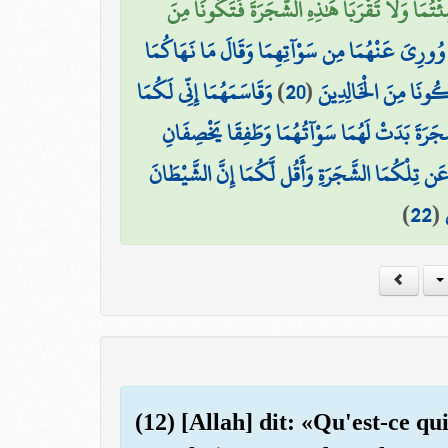
مَا وَلَا تَقْرَبَا هَٰذِهِ الشَّجَرَةَ فَتَكُونَا مِنَ
ا وُورِيَ عَنْهُمَا مِن سَوْآتِهِمَا وَقَالَ مَا نَهَاكُمَا
وَقَاسَمَهُمَا إِنِّي لَكُمَا
)
20
(
كُونَا مِنَ الْخَالِدِينَ
لشَّجَرَةَ بَدَتْ لَهُمَا سَوْآتُهُمَا وَطَفِقَا يَخْصِفَانِ
ا عَن تِلْكُمَا الشَّجَرَةِ وَأَقُل لَّكُمَا إِنَّ الشَّيْطَانَ
)
22
(
(12) [Allah] dit: «Qu'est-ce q