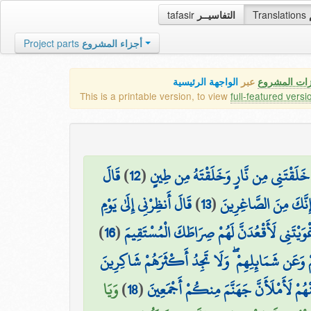
tafasir
التفاسيــر
Translations
Project parts
أجزاء المشروع
زات المشروع
عبر
الواجهة الرئيسية
This is a printable version, to view
full-featured versi
قَالَ
)
12
(
هُ خَلَقْتَنِي مِن نَّارٍ وَخَلَقْتَهُ مِن طِينٍ
قَالَ أَنظِرْنِي إِلَىٰ يَوْمِ
)
13
(
ِنَّكَ مِنَ الصَّاغِرِينَ
)
16
(
غْوَيْتَنِي لَأَقْعُدَنَّ لَهُمْ صِرَاطَكَ الْمُسْتَقِيمَ
هِمْ وَعَن شَمَائِلِهِمْ ۖ وَلَا تَجِدُ أَكْثَرَهُمْ شَاكِرِينَ
وَيَا
)
18
(
هُمْ لَأَمْلَأَنَّ جَهَنَّمَ مِنكُمْ أَجْمَعِينَ