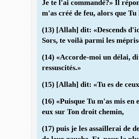
Je te l'ai commandé?» Il répon
m'as créé de feu, alors que Tu 
(13) [Allah] dit: «Descends d'ic
Sors, te voilà parmi les mépris
(14) «Accorde-moi un délai, dit
ressuscités.»
(15) [Allah] dit: «Tu es de ceux
(16) «Puisque Tu m'as mis en e
eux sur Ton droit chemin,
(17) puis je les assaillerai de 
de leur gauche. Et, pour la plu