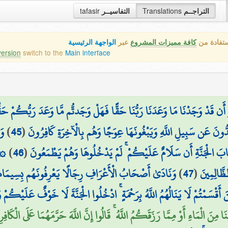
tafasir
التفاسيــر
Translations
التراجــم
ستفادة من
كافة مميزات المشروع
عبر
الواجهة الرئيسية
version
switch to the
Main interface
َدْ وَجَدْنَا مَا وَعَدَنَا رَبُّنَا حَقًّا فَهَلْ وَجَدتُّم مَّا وَعَدَ رَبُّكُمْ حَقًّا ۖ قَا
وَ
)
45
(
دُّونَ عَن سَبِيلِ اللَّهِ وَيَبْغُونَهَا عِوَجًا وَهُم بِالْآخِرَةِ كَافِرُونَ
وَإ
)
46
(
َابَ الْجَنَّةِ أَن سَلَامٌ عَلَيْكُمْ ۚ لَمْ يَدْخُلُوهَا وَهُمْ يَطْمَعُونَ
وَنَادَىٰ أَصْحَابُ الْأَعْرَافِ رِجَالًا يَعْرِفُونَهُم بِسِيمَاه
)
47
(
لظَّالِمِينَ
ينَ أَقْسَمْتُمْ لَا يَنَالُهُمُ اللَّهُ بِرَحْمَةٍ ۚ ادْخُلُوا الْجَنَّةَ لَا خَوْفٌ عَلَيْكُمْ و
 مِنَ الْمَاءِ أَوْ مِمَّا رَزَقَكُمُ اللَّهُ ۚ قَالُوا إِنَّ اللَّهَ حَرَّمَهُمَا عَلَى الْكَافِرِ