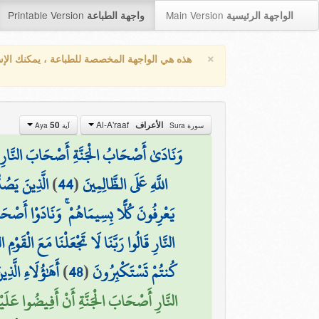
Printable Version
Main Version
الواجهة الرئيسية
واجهة الطباعة
×
هذه هي الواجهة المخصصة للطباعة ، يمكنك الإ
Al-A'raaf
50
الأعراف
سورة Sura
آية Aya
وَنَادَىٰ أَصْحَابُ الْجَنَّةِ أَصْحَابَ النَّارِ أَن ق
الَّذِينَ يَصُ
)
44
(
اللَّهِ عَلَى الظَّالِمِينَ
يَعْرِفُونَ كُلًّا بِسِيمَاهُمْ ۚ وَنَادَوْا أَصْح
النَّارِ قَالُوا رَبَّنَا لَا تَجْعَلْنَا مَعَ الْقَوْمِ ا
أَهَٰؤُلَاءِ الَّذِ
)
48
(
كُنتُمْ تَسْتَكْبِرُونَ
النَّارِ أَصْحَابَ الْجَنَّةِ أَنْ أَفِيضُوا عَلَيْنَا)