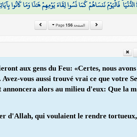
ةُ الدُّنْيَا ۚ فَالْيَوْمَ نَنسَاهُمْ كَمَا نَسُوا لِقَاءَ يَوْمِهِمْ هَٰذَا وَمَا كَانُوا بِآيَا
156
الصفحة Page
ieront aux gens du Feu: «Certes, nous avons
 Avez-vous aussi trouvé vrai ce que votre S
t annoncera alors au milieu d'eux: Que la ma
ier d'Allah, qui voulaient le rendre tortueux,