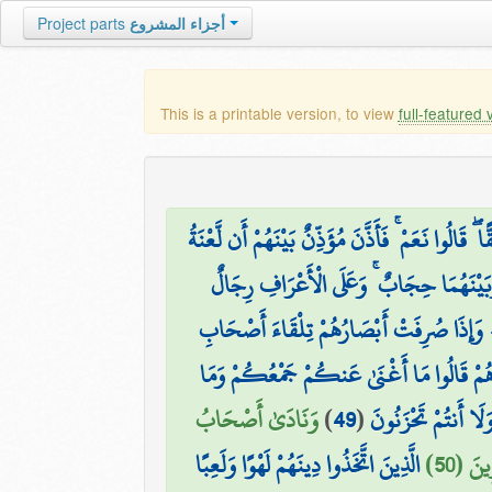
Project parts
أجزاء المشروع
This is a printable version, to view
full-featured 
لُوا نَعَمْ ۚ فَأَذَّنَ مُؤَذِّنٌ بَيْنَهُمْ أَن لَّعْنَةُ
بَيْنَهُمَا حِجَابٌ ۚ وَعَلَى الْأَعْرَافِ رِجَالٌ
۞ ِذَا صُرِفَتْ أَبْصَارُهُمْ تِلْقَاءَ أَصْحَابِ
ُمْ قَالُوا مَا أَغْنَىٰ عَنكُمْ جَمْعُكُمْ وَمَا
وَنَادَىٰ أَصْحَابُ
)
49
(
َلَا أَنتُمْ تَحْزَنُونَ
ينَ (50
الَّذِينَ اتَّخَذُوا دِينَهُمْ لَهْوًا وَلَعِبًا