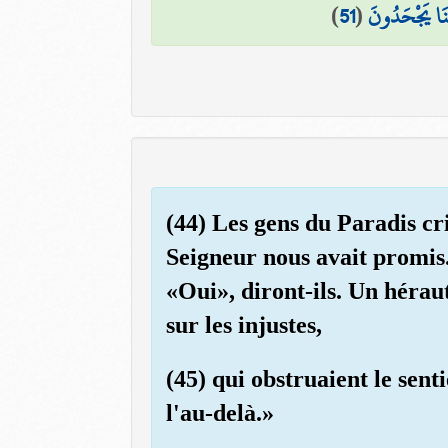
)
51
(
تِنَا يَجْحَدُونَ
(44) Les gens du Paradis cr
Seigneur nous avait promis.
«Oui», diront-ils. Un hérau
sur les injustes,
(45) qui obstruaient le sent
l'au-delà.»