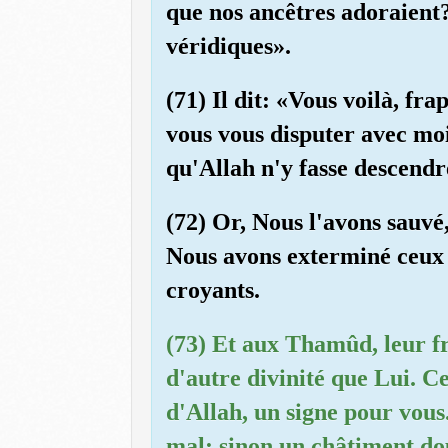
que nos ancêtres adoraient?
véridiques».
(71) Il dit: «Vous voilà, fr
vous vous disputer avec moi
qu'Allah n'y fasse descendr
(72) Or, Nous l'avons sauvé,
Nous avons exterminé ceux 
croyants.
(73) Et aux Thamûd, leur fr
d'autre divinité que Lui. C
d'Allah, un signe pour vous.
mal; sinon un châtiment do