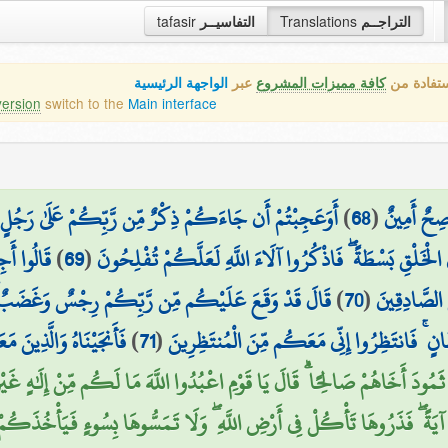
tafasir
التفاسيــر
Translations
التراجــم
ستفادة من
كافة مميزات المشروع
عبر
الواجهة الرئيسية
version
switch to the
Main interface
أَوَعَجِبْتُمْ أَن جَاءَكُمْ ذِكْرٌ مِّن رَّبِّكُمْ عَلَىٰ رَجُلٍ 
)
68
(
صِحٌ أَمِينٌ
قَالُوا أَجِ
)
69
(
ْخَلْقِ بَسْطَةً ۖ فَاذْكُرُوا آلَاءَ اللَّهِ لَعَلَّكُمْ تُفْلِحُونَ
قَالَ قَدْ وَقَعَ عَلَيْكُم مِّن رَّبِّكُمْ رِجْسٌ وَغَضَبٌ ۖ أَتُ
)
70
(
 الصَّادِقِينَ
فَأَنجَيْنَاهُ وَالَّذِينَ مَعَ
)
71
(
َانٍ ۚ فَانتَظِرُوا إِنِّي مَعَكُم مِّنَ الْمُنتَظِرِينَ
ٰ ثَمُودَ أَخَاهُمْ صَالِحًا ۗ قَالَ يَا قَوْمِ اعْبُدُوا اللَّهَ مَا لَكُم مِّنْ إِلَٰهٍ غَيْر
ْ آيَةً ۖ فَذَرُوهَا تَأْكُلْ فِي أَرْضِ اللَّهِ ۖ وَلَا تَمَسُّوهَا بِسُوءٍ فَيَأْخُذَكُمْ 