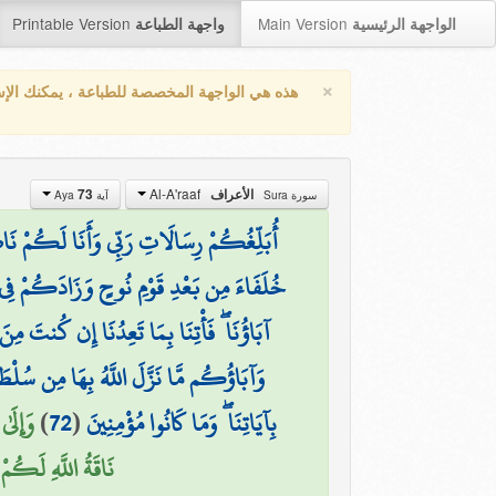
Printable Version
Main Version
الواجهة الرئيسية
واجهة الطباعة
×
هذه هي الواجهة المخصصة للطباعة ، يمكنك الإ
Al-A'raaf
73
الأعراف
سورة Sura
آية Aya
أُبَلِّغُكُمْ رِسَالَاتِ رَبِّي وَأَنَا لَكُمْ نَا
خُلَفَاءَ مِن بَعْدِ قَوْمِ نُوحٍ وَزَادَكُمْ فِي ال
آبَاؤُنَا ۖ فَأْتِنَا بِمَا تَعِدُنَا إِن كُنتَ مِنَ
وَآبَاؤُكُم مَّا نَزَّلَ اللَّهُ بِهَا مِن سُلْط
وَإِلَى
)
72
(
بِآيَاتِنَا ۖ وَمَا كَانُوا مُؤْمِنِينَ
نَاقَةُ اللَّهِ لَكُم)