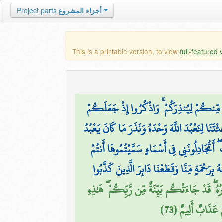
Project parts
أجزاء المشروع
This is a printable version, to view
full-featured 
مِّنكُمْ لِيُنذِرَكُمْ ۚ وَاذْكُرُوا إِذْ جَعَلَكُمْ
ئْتَنَا لِنَعْبُدَ اللَّهَ وَحْدَهُ وَنَذَرَ مَا كَانَ يَعْبُدُ
جَادِلُونَنِي فِي أَسْمَاءٍ سَمَّيْتُمُوهَا أَنتُمْ
هُ بِرَحْمَةٍ مِّنَّا وَقَطَعْنَا دَابِرَ الَّذِينَ كَذَّبُوا
ُهُ ۖ قَدْ جَاءَتْكُم بَيِّنَةٌ مِّن رَّبِّكُمْ ۖ هَٰذِهِ
عَذَابٌ أَلِيمٌ (73