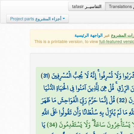
tafasir
التفاسيــر
Translations
Project parts
أجزاء المشروع
زات المشروع
عبر
الواجهة الرئيسية
This is a printable version, to view
full-featured versi
)
31
(
۞ وَلَا تُسْرِفُوا ۚ إِنَّهُ لَا يُحِبُّ الْمُسْرِفِينَ
 الرِّزْقِ ۚ قُلْ هِيَ لِلَّذِينَ آمَنُوا فِي الْحَيَاةِ الدُّنْيَا
قُلْ إِنَّمَا حَرَّمَ رَبِّيَ الْفَوَاحِشَ مَا ظَهَرَ
)
32
(
ونَ
َّهِ مَا لَمْ يُنَزِّلْ بِهِ سُلْطَانًا وَأَن تَقُولُوا عَلَى اللَّهِ
ْ لَا يَسْتَأْخِرُونَ سَاعَةً ۖ وَلَا يَسْتَقْدِمُونَ (34
يَا