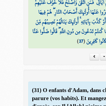
آيَاتِي ۙ فَمَنِ اتَّقَىٰ وَأَصْلَحَ فَلَا خَوْفٌ عَلَيْهِمْ
ْبَرُوا عَنْهَا أُولَٰئِكَ أَصْحَابُ النَّارِ ۖ هُمْ فِيهَا
َوْ كَذَّبَ بِآيَاتِهِ ۚ أُولَٰئِكَ يَنَالُهُمْ نَصِيبُهُم مِّنَ
َ مَا كُنتُمْ تَدْعُونَ مِن دُونِ اللَّهِ ۖ قَالُوا ضَلُّوا عَنَّا
)
37
(
َانُوا كَافِرِينَ
(31) O enfants d'Adam, dans ch
parure (vos habits). Et mange