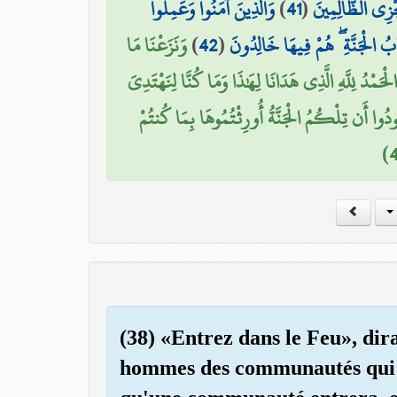
وَالَّذِينَ آمَنُوا وَعَمِلُوا
)
41
(
جْزِي الظَّالِمِينَ
وَنَزَعْنَا مَا
)
42
(
ُ الْجَنَّةِ ۖ هُمْ فِيهَا خَالِدُونَ
َمْدُ لِلَّهِ الَّذِي هَدَانَا لِهَٰذَا وَمَا كُنَّا لِنَهْتَدِيَ
َنُودُوا أَن تِلْكُمُ الْجَنَّةُ أُورِثْتُمُوهَا بِمَا كُنتُمْ
(38) «Entrez dans le Feu», dira
hommes des communautés qui v