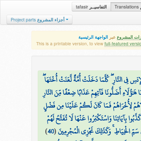
tafasir
التفاسيــر
Translations
Project parts
أجزاء المشروع
زات المشروع
عبر
الواجهة الرئيسية
This is a printable version, to view
full-featured versi
نسِ فِي النَّارِ ۖ كُلَّمَا دَخَلَتْ أُمَّةٌ لَّعَنَتْ أُخْتَهَا
َا هَٰؤُلَاءِ أَضَلُّونَا فَآتِهِمْ عَذَابًا ضِعْفًا مِّنَ النَّارِ
اهُمْ لِأُخْرَاهُمْ فَمَا كَانَ لَكُمْ عَلَيْنَا مِن فَضْلٍ
كَذَّبُوا بِآيَاتِنَا وَاسْتَكْبَرُوا عَنْهَا لَا تُفَتَّحُ لَهُمْ
)
40
(
ي سَمِّ الْخِيَاطِ ۚ وَكَذَٰلِكَ نَجْزِي الْمُجْرِمِينَ