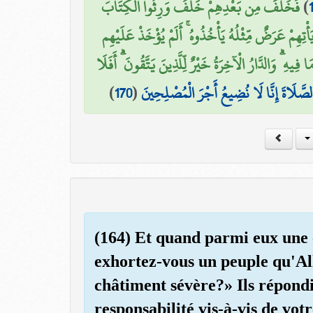
فَخَلَفَ مِن بَعْدِهِمْ خَلْفٌ وَرِثُوا الْكِتَابَ
)
تِهِمْ عَرَضٌ مِّثْلُهُ يَأْخُذُوهُ ۚ أَلَمْ يُؤْخَذْ عَلَيْهِم
فِيهِ ۗ وَالدَّارُ الْآخِرَةُ خَيْرٌ لِّلَّذِينَ يَتَّقُونَ ۗ أَفَلَا
)
170
(
لصَّلَاةَ إِنَّا لَا نُضِيعُ أَجْرَ الْمُصْلِحِينَ
(164) Et quand parmi eux une
exhortez-vous un peuple qu'Al
châtiment sévère?» Ils répond
responsabilité vis-à-vis de votr