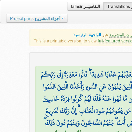
tafasir
التفاسيــر
Translations
Project parts
أجزاء المشروع
زات المشروع
عبر
الواجهة الرئيسية
This is a printable version, to view
full-featured versi
مُعَذِّبُهُمْ عَذَابًا شَدِيدًا ۖ قَالُوا مَعْذِرَةً إِلَىٰ رَبِّكُمْ
الَّذِينَ يَنْهَوْنَ عَنِ السُّوءِ وَأَخَذْنَا الَّذِينَ ظَلَمُوا
ن مَّا نُهُوا عَنْهُ قُلْنَا لَهُمْ كُونُوا قِرَدَةً خَاسِئِينَ
َامَةِ مَن يَسُومُهُمْ سُوءَ الْعَذَابِ ۗ إِنَّ رَبَّكَ لَسَرِيعُ
رْضِ أُمَمًا ۖ مِّنْهُمُ الصَّالِحُونَ وَمِنْهُمْ دُونَ ذَٰلِكَ