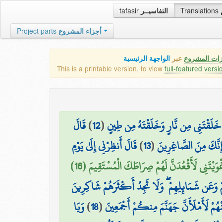
tafasir
التفاسيــر
Translations
Project parts
أجزاء المشروع
زات المشروع
عبر
الواجهة الرئيسية
This is a printable version, to view
full-featured versi
قَالَ
)
12
(
هُ خَلَقْتَنِي مِن نَّارٍ وَخَلَقْتَهُ مِن طِينٍ
قَالَ أَنظِرْنِي إِلَىٰ يَوْمِ
)
13
(
ِنَّكَ مِنَ الصَّاغِرِينَ
غْوَيْتَنِي لَأَقْعُدَنَّ لَهُمْ صِرَاطَكَ الْمُسْتَقِيمَ (16
هِمْ وَعَن شَمَائِلِهِمْ ۖ وَلَا تَجِدُ أَكْثَرَهُمْ شَاكِرِينَ
وَيَا
)
18
(
هُمْ لَأَمْلَأَنَّ جَهَنَّمَ مِنكُمْ أَجْمَعِينَ