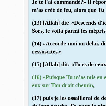
Je te l'ai commandé?» Il répon
m'as créé de feu, alors que Tu 
(13) [Allah] dit: «Descends d'ic
Sors, te voilà parmi les mépris
(14) «Accorde-moi un délai, dit
ressuscités.»
(15) [Allah] dit: «Tu es de ceux
(16) «Puisque Tu m'as mis en e
eux sur Ton droit chemin,
(17) puis je les assaillerai de 
de leur gauche. Et, pour la plu