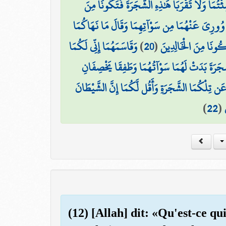
مَا وَلَا تَقْرَبَا هَٰذِهِ الشَّجَرَةَ فَتَكُونَا مِنَ
ا وُورِيَ عَنْهُمَا مِن سَوْآتِهِمَا وَقَالَ مَا نَهَاكُمَا
وَقَاسَمَهُمَا إِنِّي لَكُمَا
)
20
(
كُونَا مِنَ الْخَالِدِينَ
لشَّجَرَةَ بَدَتْ لَهُمَا سَوْآتُهُمَا وَطَفِقَا يَخْصِفَانِ
ا عَن تِلْكُمَا الشَّجَرَةِ وَأَقُل لَّكُمَا إِنَّ الشَّيْطَانَ
)
22
(
(12) [Allah] dit: «Qu'est-ce q