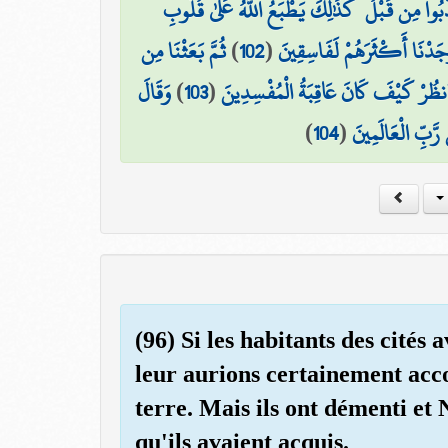
َبُوا مِن قَبْلُ ۚ كَذَٰلِكَ يَطْبَعُ اللَّهُ عَلَىٰ قُلُوبِ
ثُمَّ بَعَثْنَا مِن
)
102
(
جَدْنَا أَكْثَرَهُمْ لَفَاسِقِينَ
وَقَالَ
)
103
(
 فَانظُرْ كَيْفَ كَانَ عَاقِبَةُ الْمُفْسِدِينَ
)
104
(
رَّبِّ الْعَالَمِينَ
(96) Si les habitants des cités 
leur aurions certainement acco
terre. Mais ils ont démenti et 
qu'ils avaient acquis.