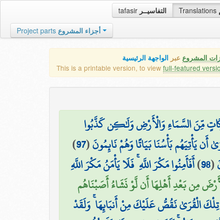
tafasir
التفاسيــر
Translations
Project parts
أجزاء المشروع
زات المشروع
عبر
الواجهة الرئيسية
This is a printable version, to view
full-featured versi
بَرَكَاتٍ مِّنَ السَّمَاءِ وَالْأَرْضِ وَلَٰكِن كَذَّبُوا
)
97
(
رَىٰ أَن يَأْتِيَهُم بَأْسُنَا بَيَاتًا وَهُمْ نَائِمُونَ
أَفَأَمِنُوا مَكْرَ اللَّهِ ۚ فَلَا يَأْمَنُ مَكْرَ اللَّهِ
)
98
(
َ
الْأَرْضَ مِن بَعْدِ أَهْلِهَا أَن لَّوْ نَشَاءُ أَصَبْنَاهُم
تِلْكَ الْقُرَىٰ نَقُصُّ عَلَيْكَ مِنْ أَنبَائِهَا ۚ وَلَقَدْ