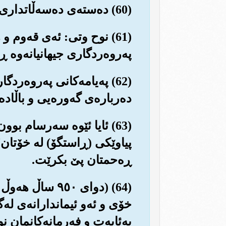
(60) ده‌سته‌ی ده‌سه‌ڵاتداری قه‌ومه‌که‌ی وتیان: به‌ڕاستی ئێمه تۆ له‌نێو گومڕاییه‌کی ئاشکرادا ده‌بینین!!
(61) نوح وتی: ئه‌ی قه‌وم 
په‌روه‌ردگاری جیهانیانه‌وه ڕه
(62) په‌یامه‌کانی په‌روه‌ر
ده‌رباره‌ی گه‌وره‌یی و باڵاده
(63) ئایا ئێوه سه‌رسام بوون
پیاوێکی (ڕاستگۆ) له خۆتان؟ ت
ڕه‌حمتان پێ بکرێت.
(64) (دوای ٩٥٠
خۆی و ئه‌و ئیماندارانه‌ی له‌گ
به‌ئایه‌ت و فه‌رمانه‌کانمان 