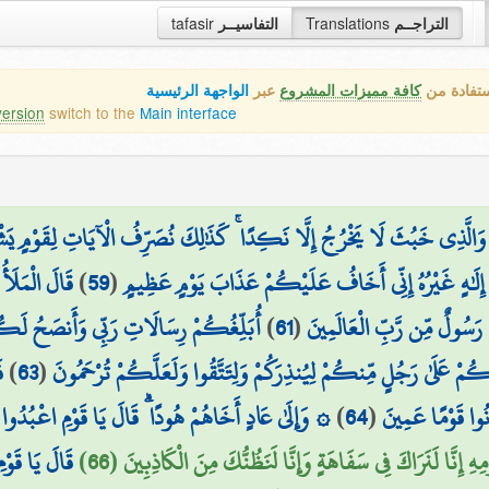
التراجــم
Translations
التفاسيــر
tafasir
ستفادة من
كافة مميزات المشروع
عبر
الواجهة الرئيسية
version
switch to the
Main interface
ِّهِ ۖ وَالَّذِي خَبُثَ لَا يَخْرُجُ إِلَّا نَكِدًا ۚ كَذَٰلِكَ نُصَرِّفُ الْآيَاتِ لِقَوْمٍ ي
 إِلَٰهٍ غَيْرُهُ إِنِّي أَخَافُ عَلَيْكُمْ عَذَابَ يَوْمٍ عَظِيمٍ
(
59
)
قَالَ الْمَلَأُ
 رَسُولٌ مِّن رَّبِّ الْعَالَمِينَ
(
61
)
أُبَلِّغُكُمْ رِسَالَاتِ رَبِّي وَأَنصَحُ لَكُمْ 
ُمْ عَلَىٰ رَجُلٍ مِّنكُمْ لِيُنذِرَكُمْ وَلِتَتَّقُوا وَلَعَلَّكُمْ تُرْحَمُونَ
(
63
)
ف
َانُوا قَوْمًا عَمِينَ
(
64
)
۞ وَإِلَىٰ عَادٍ أَخَاهُمْ هُودًا ۗ قَالَ يَا قَوْمِ اعْبُدُوا الل
 إِنَّا لَنَرَاكَ فِي سَفَاهَةٍ وَإِنَّا لَنَظُنُّكَ مِنَ الْكَاذِبِينَ (66)
قَالَ يَا قَوْ