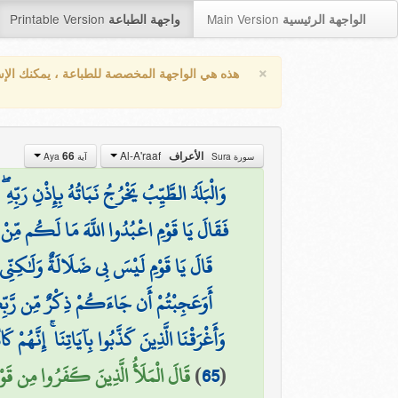
Printable Version
Main Version
الواجهة الرئيسية
واجهة الطباعة
×
هذه هي الواجهة المخصصة للطباعة ، يمكنك الإ
Al-A'raaf
الأعراف
66
سورة Sura
آية Aya
وَالْبَلَدُ الطَّيِّبُ يَخْرُجُ نَبَاتُهُ بِإِذْنِ رَب
فَقَالَ يَا قَوْمِ اعْبُدُوا اللَّهَ مَا لَكُم مِّنْ
قَالَ يَا قَوْمِ لَيْسَ بِي ضَلَالَةٌ وَلَٰكِنِّي
أَوَعَجِبْتُمْ أَن جَاءَكُمْ ذِكْرٌ مِّن رَّبِّك
وَأَغْرَقْنَا الَّذِينَ كَذَّبُوا بِآيَاتِنَا ۚ إِنَّهُمْ ك
(
65
)
قَالَ الْمَلَأُ الَّذِينَ كَفَرُوا مِن قَوْمِهِ