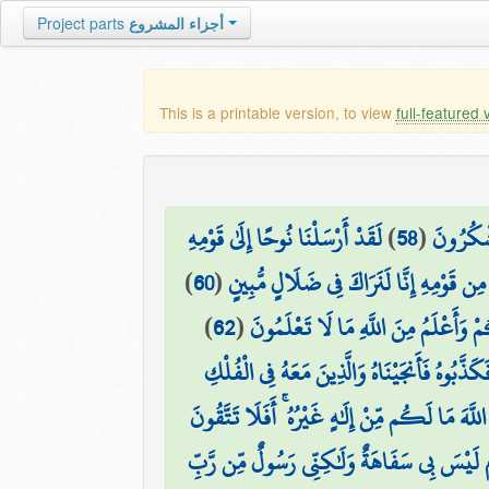
أجزاء المشروع
Project parts
This is a printable version, to view
full-featured 
َشْكُرُونَ
(
58
)
لَقَدْ أَرْسَلْنَا نُوحًا إِلَىٰ قَوْمِهِ
 مِن قَوْمِهِ إِنَّا لَنَرَاكَ فِي ضَلَالٍ مُّبِينٍ
(
60
)
وَأَعْلَمُ مِنَ اللَّهِ مَا لَا تَعْلَمُونَ
(
62
)
َكَذَّبُوهُ فَأَنجَيْنَاهُ وَالَّذِينَ مَعَهُ فِي الْفُلْكِ
َّهَ مَا لَكُم مِّنْ إِلَٰهٍ غَيْرُهُ ۚ أَفَلَا تَتَّقُونَ
مِ لَيْسَ بِي سَفَاهَةٌ وَلَٰكِنِّي رَسُولٌ مِّن رَّبِّ