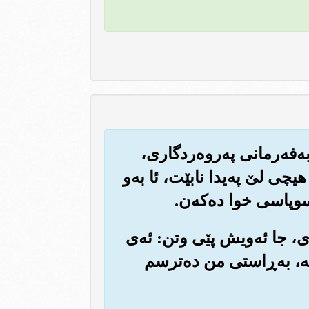
ه‌فه‌رمانی په‌روه‌ردگاری،
ی لێ په‌یدا نابێت، ئا به‌و
سوپاسی خوا ده‌که‌ن.
ه‌ی، جا ئه‌ویش پێی وتن: ئه‌ی
یه‌، به‌ڕاستی من ده‌ترسم