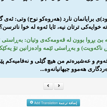
ود)ی برایانمان نارد (هه‌روه‌کو نوح) وتی: ئه‌ی گ
 خوایه‌کی ترتان نیه‌، ئایا ئه‌وه له خوا ناترسن؟
ی که بێ بڕوا بوون له قه‌ومه‌که‌ی وتیان: به‌ڕاستی ئ
 ناکه‌ویت) و به‌ڕاستی ئێمه واده‌زانین تۆ یه‌کێ
 قه‌وم و عه‌شیره‌تم من هیچ گێلی و نه‌فامیه‌کم پێو
‌ردگاری هه‌موو جیهانیانه‌وه‌...
إضافة ترجمة
Add Translation