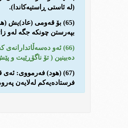
(له ئاستی ڕاستیه‌کاندا).
(65) بۆ قه‌ومی (عاد)یش (ه
بپه‌رستن چونکه جگه له‌و زاته
(66) ئه‌و ده‌سه‌ڵاتدارانه‌
ده‌بینین ( تۆ ناگۆڕێیت و پێش
(67) (هود) فه‌رمووی: ئه‌ی
فرستاده‌یه‌کم له‌لایه‌ن په‌روه