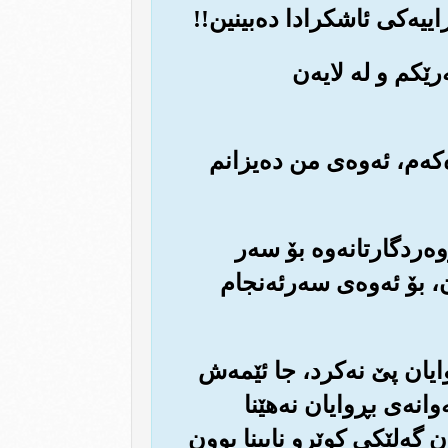
رێکم و له لایه‌ن
‌که‌م، ئه‌وه‌ی من ده‌یزانم
روه‌ردگارتانه‌وه بۆ سه‌ر
 بۆ ئه‌وه‌ی سه‌رئه‌نجام
 بڕوایان پێ نه‌کرد، جا ئێمه‌ش
وانه‌ی بڕوایان نه‌هێنا
ن گه‌لێکی کوێرو نابینا بوون