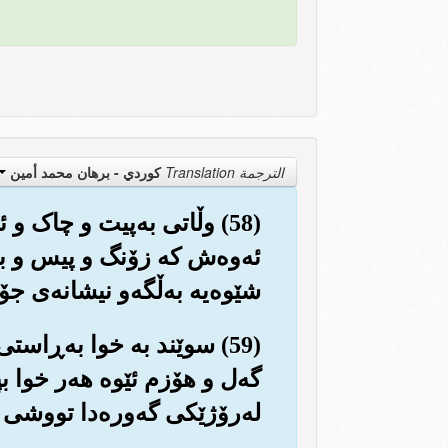
الترجمة Translation
كوردي - برهان محمد أمين
(58) وڵاتی به‌پیت و چاک و
ئه‌وه‌ش که زۆنگ و پیس و بێ
شێوه‌یه به‌ڵگه‌و نیشانه‌ی ج
(59) سوێند به خوا به‌ڕاست
گه‌ل و هۆزم ئێوه هه‌ر خوا ب
له‌رۆژێکی گه‌وره‌دا تووشی 