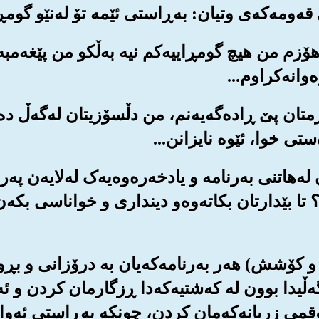
و هۆزم من هیچ گومڕاییه‌کم نیه به‌ڵکو من پێغه‌مبه‌
‌وانه‌کراوم...
دگارمتان پێ ڕاده‌گه‌یه‌نم، من دڵسۆزیتان له‌گه‌ڵ ده
‌ستی خوا، ئێوه نایزانن...
 له‌هاتنی به‌رنامه و یادخه‌ره‌وه‌یه‌ک له‌لایه‌ن په‌
ا بێدارتان بکاته‌وه‌و دینداری و خواناسی بکه‌ن،
 ساڵ هه‌وڵ و کۆشش) هه‌ر به‌رنامه‌که‌یان به درۆزانی و
ه‌ڵیدا بوون له که‌شتیه‌که‌دا ڕزگارمان کردن و ئه‌
نوقمی زریانه‌که‌مان کردن، چونکه به‌ڕاستی ئه‌وا