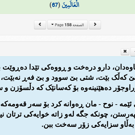
الْعَالَمِينَ
(
67
)
158
الصفحة Page
 ئاوه‌دان، دارو دره‌خت و ڕووه‌کی تێدا ده‌ڕوێت ب
 که‌ڵک بێت، شتی بێ سوود و بێ فه‌ڕ نه‌بێت، هیچ
ۆراوجۆر ده‌هێنینه‌وه بۆ که‌سانێک که دڵسۆزن و 
ی ئێمه - نوح - مان ڕه‌وانه کرد بۆ سه‌ر قه‌ومه‌ک
په‌رستن، چونکه جگه له‌و زاته خوایه‌کی ترتان ن
به‌ڵاو سزایه‌کی زۆر سه‌خت ببن.