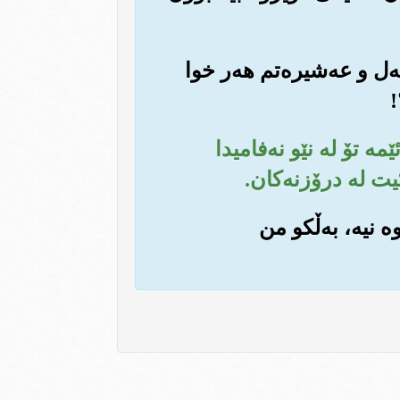
ه‌ل و عه‌شیره‌تم هه‌ر خوا
!
ێمه تۆ له نێو نه‌فامیدا
کیت له درۆزنه‌کان.
ه نیه‌، به‌ڵکو من