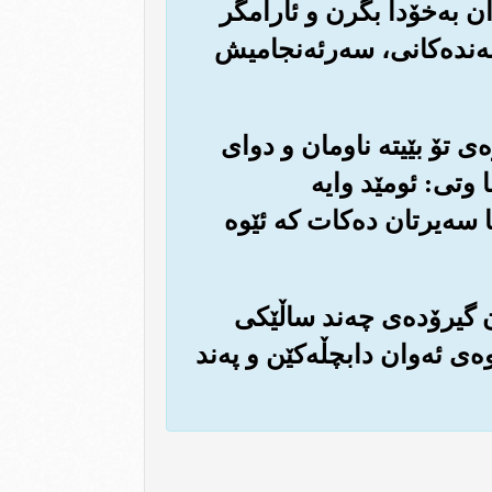
دان به‌خۆدا بگرن و ئارامگر
ه‌نده‌کانی، سه‌رئه‌نجامیش
ه‌ی تۆ بێیته ناومان و دوای
 وتی: ئومێد وایه
سا سه‌یرتان ده‌کات که ئێوه
ان گیرۆده‌ی چه‌ند ساڵێکی
‌ی ئه‌وان دابچڵه‌کێن و په‌ند