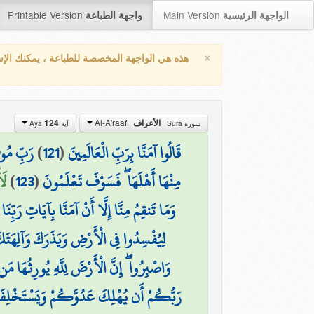
Printable Version
Main Version
الواجهة الرئيسية
واجهة الطباعة
×
هذه هي الواجهة المخصصة للطباعة ، يمكنك الإ
Al-A'raaf
الأعراف
124
سورة Sura
آية Aya
قَالُوا آمَنَّا بِرَبِّ الْعَالَمِينَ
(
121
)
رَبِّ مُو
مِنْهَا أَهْلَهَا ۖ فَسَوْفَ تَعْلَمُونَ
(
123
)
لَ
وَمَا تَنقِمُ مِنَّا إِلَّا أَنْ آمَنَّا بِآيَاتِ رَبِّنَا
لِيُفْسِدُوا فِي الْأَرْضِ وَيَذَرَكَ وَآلِهَتَكَ 
وَاصْبِرُوا ۖ إِنَّ الْأَرْضَ لِلَّهِ يُورِثُهَا مَن ي
رَبُّكُمْ أَن يُهْلِكَ عَدُوَّكُمْ وَيَسْتَخْلِف