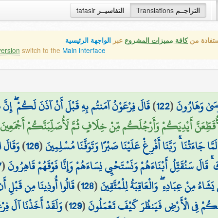
التراجــم
Translations
التفاسيــر
tafasir
ستفادة من
كافة مميزات المشروع
عبر
الواجهة الرئيسية
version
switch to the
Main interface
سَىٰ وَهَارُونَ
(
122
)
قَالَ فِرْعَوْنُ آمَنتُم بِهِ قَبْلَ أَنْ آذَنَ لَكُمْ ۖ إِنَّ هَ
أُقَطِّعَنَّ أَيْدِيَكُمْ وَأَرْجُلَكُم مِّنْ خِلَافٍ ثُمَّ لَأُصَلِّبَنَّكُمْ أَجْمَعِينَ (24
 لَمَّا جَاءَتْنَا ۚ رَبَّنَا أَفْرِغْ عَلَيْنَا صَبْرًا وَتَوَفَّنَا مُسْلِمِينَ
(
126
)
وَقَالَ ا
ۚ قَالَ سَنُقَتِّلُ أَبْنَاءَهُمْ وَنَسْتَحْيِي نِسَاءَهُمْ وَإِنَّا فَوْقَهُمْ قَاهِرُونَ
(
7
َشَاءُ مِنْ عِبَادِهِ ۖ وَالْعَاقِبَةُ لِلْمُتَّقِينَ
(
128
)
قَالُوا أُوذِينَا مِن قَبْلِ أَن
َكُمْ فِي الْأَرْضِ فَيَنظُرَ كَيْفَ تَعْمَلُونَ
(
129
)
وَلَقَدْ أَخَذْنَا آلَ فِرْع