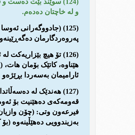
(124) سوێند بێت ده‌ست 
و له خاچتان ده‌ده‌م.
(125) (جادووگه‌رانی ئه‌و
په‌روه‌ردگارمان ده‌گه‌ڕێینه‌وه‌
(126) تۆ هیچ بێزاریه‌کت 
هێناوه‌، کاتێک بۆمان هات، (پ
ئارامیمان به‌سه‌ردا بڕێژه‌و 
(127) هه‌ندێک له ده‌سه‌ڵ
قه‌ومه‌که‌ی ده‌هێنیت بۆ ئه‌و
فیرعه‌ون وتی: (چۆن وازیان ل
به‌زیندوویی ده‌هێڵینه‌وه (بۆ 