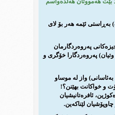
 بێت هه‌مووتان هه‌ڵده‌واسم
‌) به‌ڕاستی ئێمه هه‌ر بۆ لای
عجیزه‌کانی په‌روه‌ردگارمان
 وتیان) په‌روه‌ردگارا خۆگری و
ا به‌ئاسانی) واز له موساو
 خۆت و خواکانت بهێنن؟!
‌کوژین، ئافره‌تانیشیان
 چاوپۆشیان لێناکه‌ین.