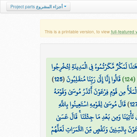
أجزاء المشروع
Project parts
This is a printable version, to view
full-featured 
ٰذَا لَمَكْرٌ مَّكَرْتُمُوهُ فِي الْمَدِينَةِ لِتُخْرِجُوا
1)
قَالُوا إِنَّا إِلَىٰ رَبِّنَا مُنقَلِبُونَ
(
125
)
لْمَلَأُ مِن قَوْمِ فِرْعَوْنَ أَتَذَرُ مُوسَىٰ وَقَوْمَهُ
12
)
قَالَ مُوسَىٰ لِقَوْمِهِ اسْتَعِينُوا بِاللَّهِ
 تَأْتِيَنَا وَمِن بَعْدِ مَا جِئْتَنَا ۚ قَالَ عَسَىٰ
َوْنَ بِالسِّنِينَ وَنَقْصٍ مِّنَ الثَّمَرَاتِ لَعَلَّهُمْ