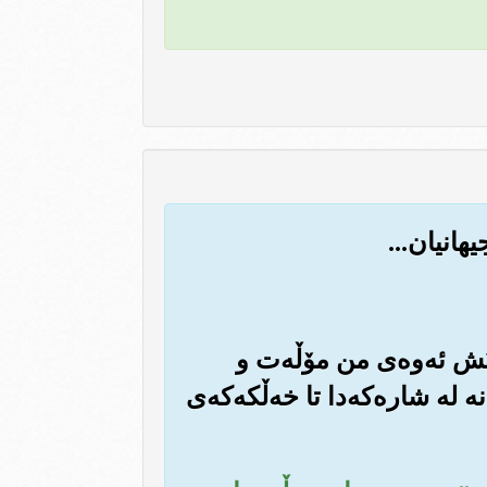
 پێش ئه‌وه‌ی من مۆڵه‌ت و
 له شاره‌که‌دا تا خه‌ڵکه‌که‌ی