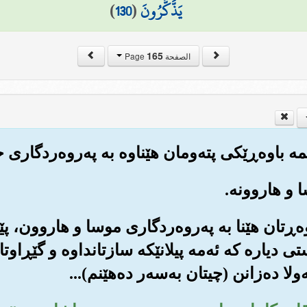
يَذَّكَّرُونَ
(
130
)
165
الصفحة Page
 باوه‌ڕتان هێنا به په‌روه‌ردگاری موسا و هاروون،
 دیاره که ئه‌مه پیلانێکه سازتانداوه و گێڕاوتانه
‌ولا ده‌زانن (چیتان به‌سه‌ر ده‌هێنم)...