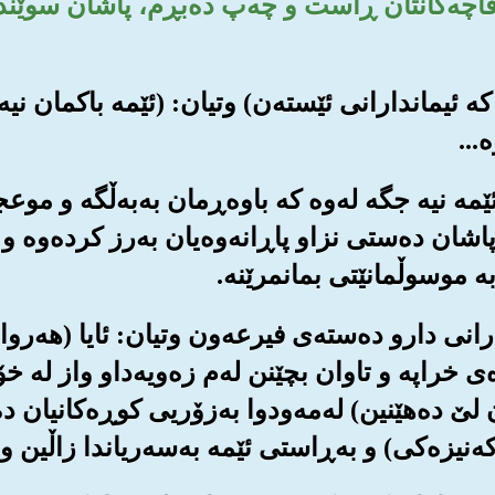
و قاچه‌کانتان ڕاست و چه‌پ ده‌بڕم، پاشان سوێند
سا که ئیماندارانی ئێسته‌ن) وتیان: (ئێمه باکمان نیه
...
له ئێمه نیه جگه له‌وه که باوه‌ڕمان به‌به‌ڵگه و مو
اشان ده‌ستی نزاو پاڕانه‌وه‌یان به‌رز کرده‌وه و
به موسوڵمانێتی بمانمرێنه‌.
اتدارانی دارو ده‌سته‌ی فیرعه‌ون وتیان: ئایا (هه‌رو
ه‌ی خراپه و تاوان بچێنن له‌م زه‌ویه‌داو واز له
ێ ده‌هێنین) له‌مه‌ودوا به‌زۆریی کوڕه‌کانیان ده
که‌نیزه‌کی) و به‌ڕاستی ئێمه به‌سه‌ریاندا زاڵین و