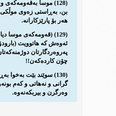
(128) موسا به‌قه‌ومه‌که
بن، به‌ڕاستی زه‌وی موڵکی خو
هه‌ر بۆ پارێزکارانه‌.
(129) (قه‌ومه‌که‌ی موسا 
ئه‌وه‌ش که هاتوویت (بارودۆخ
په‌روه‌ردگارتان دوژمنه‌که‌تا
چۆن کارده‌که‌ن!!
(130) سوێند بێت به‌خوا 
گرانی و نه‌هاتی و که‌م بو‌نه
وه‌رگرن و بیربکه‌نه‌وه‌.