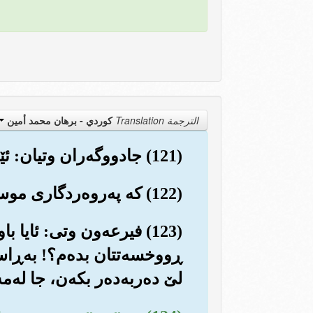
الترجمة Translation
كوردي - برهان محمد أمين
(121) جادووگه‌ران وتیان: ئێمه باوه‌ڕێکی پته‌ومان هێناوه به په‌روه‌ردگاری جیهانیان...
(122) که په‌روه‌ردگاری موسا و هاروونه‌.
(123) فیرعه‌ون وتی: ئایا
ڕووخسه‌تتان بده‌م؟! به‌ڕاستی
لێ ده‌ربه‌ده‌ر بکه‌ن، جا له‌مه