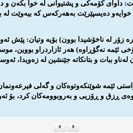
‌ی وت: داوای کۆمه‌کی و پشتیوانی له خوا بکه‌ن و 
ایه‌و ده‌یسپێرێت به‌هه‌رکه‌س که بیه‌وێت له ب
دیاره زۆر له ناخۆشیدا بوون) بۆیه وتیان: پێش ئه‌و
ی ئێمه نه‌گۆڕاوه‌) هه‌ر ئازاردراو بووین، موسا
ن له‌ناو ببات و بتانکاته جێنشین له زه‌ویدا، ئه‌و
به‌ڕاستی ئێمه شوێنکه‌وتوه‌کان و گه‌لی فیرعه‌ونم
‌وه‌ی ڕزق و ڕۆزیی و به‌روبوومه‌کان کرد، بۆ ئه‌وه