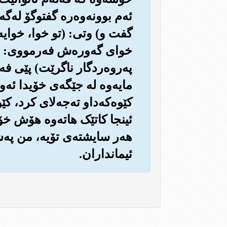
ئه‌م بوونه‌وه‌ره گفتوگۆ له‌گ
گفت و) وتی: (تو خوا، خوایه 
خوای گه‌وره‌ش فه‌رمووی: هه‌ر
په‌روه‌ردگار ناگرێت) پێی فه‌ر
مایه‌وه له جێگه‌ی خۆیدا ئه‌
کێوه‌که‌داو ته‌جه‌لای کرد
ئینجا کاتێک هاته‌وه هۆش خۆ
هه‌ر سایشته‌ی تۆیه‌، من په‌ش
ئیمانداران.