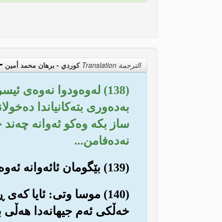
الترجمة Translation
كوردي - برهان محمد أمين
(138) له‌وه‌ودوا نه‌وه‌ی 
به‌ده‌وری بته‌کانیاندا ده‌خول
ساز بکه وه‌کو ئه‌وانه چه‌ند 
نه‌ده‌فامن...
(139) بێگومان ئائه‌وانه ئه‌وه‌ی تێدا ده‌ژین له‌ناوچووه و، پووچه‌ڵه ئه‌وه‌ی ئه‌وان ده‌یانکرد.
(140) موسا وتی: ئایا که‌ی
خه‌ڵکی ئه‌م جیهانه‌دا هه‌ڵی