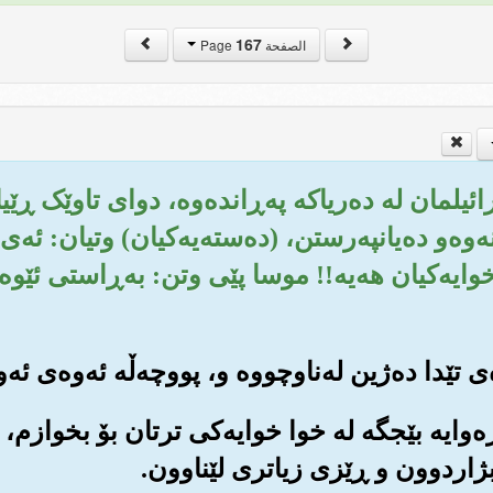
167
الصفحة Page
ئیسرائیلمان له ده‌ریاکه په‌ڕانده‌وه‌، دوای تاوێک 
انه‌وه‌و ده‌یانپه‌رستن، (ده‌سته‌یه‌کیان) وتیان: ئ
خوایه‌کیان هه‌یه‌!! موسا پێی وتن: به‌ڕاستی ئێوه 
 ڕه‌وایه بێجگه له خوا خوایه‌کی ترتان بۆ بخوازم، له
 بژاردوون و ڕێزی زیاتری لێناوون.