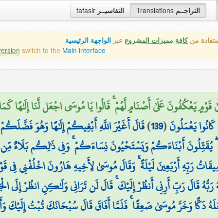
التراجــم
Translations
التفاسيــر
tafasir
ستفادة من
كافة مميزات المشروع
عبر
الواجهة الرئيسية
version
switch to the
Main interface
ىٰ قَوْمٍ يَعْكُفُونَ عَلَىٰ أَصْنَامٍ لَّهُمْ ۚ قَالُوا يَا مُوسَى اجْعَل لَّنَا إِلَٰهًا كَمَا لَ
َا كَانُوا يَعْمَلُونَ
(
139
)
قَالَ أَغَيْرَ اللَّهِ أَبْغِيكُمْ إِلَٰهًا وَهُوَ فَضَّلَكُمْ 
 يُقَتِّلُونَ أَبْنَاءَكُمْ وَيَسْتَحْيُونَ نِسَاءَكُمْ ۚ وَفِي ذَٰلِكُم بَلَاءٌ مِّن 
َّ مِيقَاتُ رَبِّهِ أَرْبَعِينَ لَيْلَةً ۚ وَقَالَ مُوسَىٰ لِأَخِيهِ هَارُونَ اخْلُفْنِي فِي قَ
هُ رَبُّهُ قَالَ رَبِّ أَرِنِي أَنظُرْ إِلَيْكَ ۚ قَالَ لَن تَرَانِي وَلَٰكِنِ انظُرْ إِلَى الْجَب
َعَلَهُ دَكًّا وَخَرَّ مُوسَىٰ صَعِقًا ۚ فَلَمَّا أَفَاقَ قَالَ سُبْحَانَكَ تُبْتُ إِلَيْكَ وَأَنَ