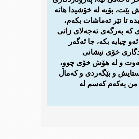
‌ریش بێت، بۆیه له خۆشیدا هاته
ه تا تێر ته‌ماشات بکه‌م،
 که به‌رگه‌ی ته‌جه‌لای زاتی
‌و چیایه بکه‌، جا ئه‌گه‌ر
‌ردگاری خۆی نیشانی
 که‌وت و له هۆش خۆی چوو،
ستایش و بێگه‌ردی و که‌ماڵ
 من یه‌که‌م که‌سم له