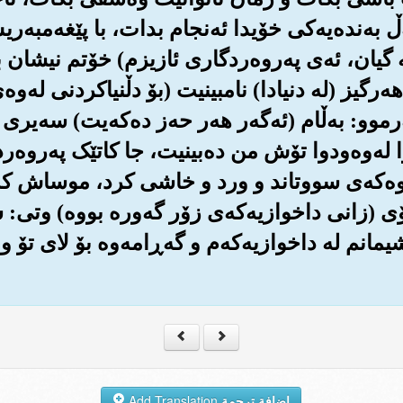
ه‌ڵ به‌نده‌یه‌کی خۆیدا ئه‌نجام بدات، با پێغه‌مبه
گیان، ئه‌ی په‌روه‌ردگاری ئازیزم) خۆتم نیشان بد
گیز (له دنیادا) نامبینیت (بۆ دڵنیاکردنی له‌وه‌ی
موو: به‌ڵام (ئه‌گه‌ر هه‌ر حه‌ز ده‌که‌یت) سه‌یری ئه
وا له‌وه‌ودوا تۆش من ده‌بینیت، جا کاتێک په‌روه
، کێوه‌که‌ی سووتاند و ورد و خاشی کرد، موساش
ی (زانی داخوازیه‌که‌ی زۆر گه‌وره بووه‌) وتی: 
یمانم له داخوازیه‌که‌م و گه‌ڕامه‌وه بۆ لای تۆ و
إضافة ترجمة
Add Translation