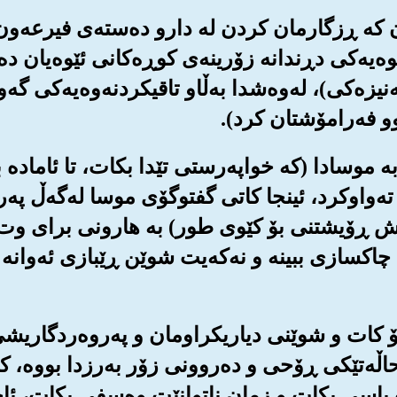
بکه‌ن که ڕزگارمان کردن له دارو ده‌سته‌ی فیرعه‌
وه‌یه‌کی دڕندانه زۆرینه‌ی کوڕه‌کانی ئێوه‌یان د
یزه‌کی)، له‌وه‌شدا به‌ڵاو تاقیکردنه‌وه‌یه‌کی گه‌و
وو فه‌رامۆشتان کرد).
ن به موسادا (که خواپه‌رستی تێدا بکات، تا ئاماده
ه‌واوکرد، ئینجا کاتی گفتوگۆی موسا له‌گه‌ڵ په‌رو
 ڕۆیشتنی بۆ کێوی طور) به هارونی برای وت: ئی
 چاکسازی ببینه و نه‌که‌یت شوێن ڕێبازی ئه‌وانه
ت بۆ کات و شوێنی دیاریکراومان و په‌روه‌ردگار
ه حاڵه‌تێکی ڕۆحی و ده‌روونی زۆر به‌رزدا بووه‌، 
 باسی بکات و زمان ناتوانێت وه‌سفی بکات، ئاخر 