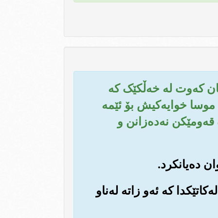
ڕێیان که‌وت له خه‌ڵکێک که
ه‌ی موسا خوایه‌کیش بۆ ئێمه
قه‌ومێکن نه‌ده‌زانن و
‌کاتێکدا که ئه‌و زاته له‌ناو