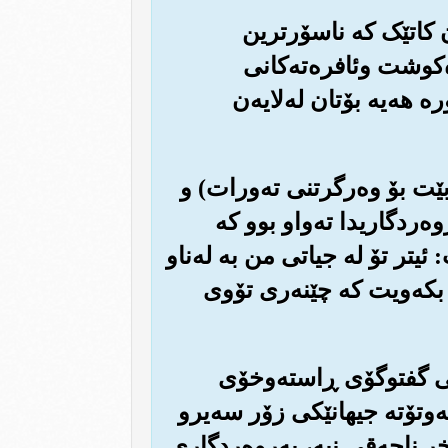
ون کاتێک که ناسۆرترین
ه‌کوشت وئافره‌ته‌کانی
ره هه‌یه بۆتان له‌لایه‌ن
 بێت بۆ وه‌رگرتنی ته‌ورات) و
ه‌ردگاریدا ته‌واو بوو که
تر تۆ له جیاتی من به له‌ناو
 بکه‌ویت که چێنه‌ری تۆوی
یشی گفتوگۆی ڕاسته‌وخۆی
که‌وتۆته جیهانێکی زۆر سه‌یرو
ناحه‌قی نیه‌، په‌روه‌ردگاری