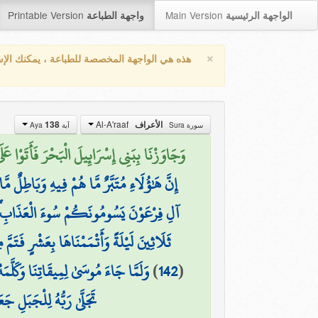
Printable Version
Main Version
الواجهة الرئيسية
واجهة الطباعة
×
هذه هي الواجهة المخصصة للطباعة ، يمكنك الإ
Al-A'raaf
الأعراف
138
سورة Sura
آية Aya
وَجَاوَزْنَا بِبَنِي إِسْرَائِيلَ الْبَحْرَ فَأَتَوْا عَلَ
إِنَّ هَٰؤُلَاءِ مُتَبَّرٌ مَّا هُمْ فِيهِ وَبَاطِلٌ مّ
آلِ فِرْعَوْنَ يَسُومُونَكُمْ سُوءَ الْعَذَابِ ۖ
ثَلَاثِينَ لَيْلَةً وَأَتْمَمْنَاهَا بِعَشْرٍ فَتَم
(
142
)
وَلَمَّا جَاءَ مُوسَىٰ لِمِيقَاتِنَا وَكَلَّمَ
تَجَلَّىٰ رَبُّهُ لِلْجَبَلِ ج