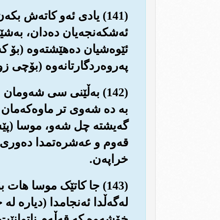
(141) یادی ئه‌و کاته‌ش 
ئه‌شکه‌نجه‌یان ده‌دان، به‌شێ
ئێوه‌شیان ده‌هێشته‌وه (بۆ که‌ن
په‌روه‌ردگارتانه‌وه (بۆچی ز
(142) به‌ڵێنی سی شه‌وما
به ده شه‌وی تر ماوه‌که‌مان ت
گه‌یشته چل شه‌و، موسا (پێش
قه‌وم و عه‌شره‌تمدا ده‌وری
خراپه‌ن.
(143) جا کاتێک موسا ها
له‌گه‌ڵدا ئه‌نجامدا (دیاره ل
خۆشه‌وه که قه‌ڵه‌م ناتوانێت