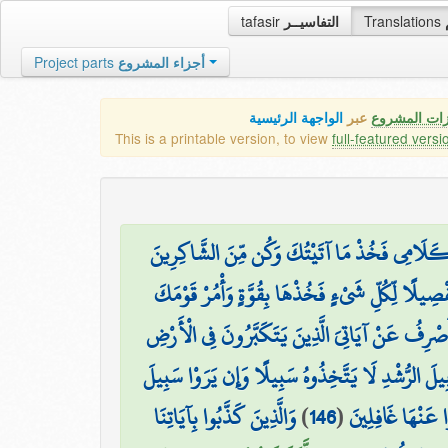
tafasir
التفاسيــر
Translations
Project parts
أجزاء المشروع
زات المشروع
عبر
الواجهة الرئيسية
This is a printable version, to view
full-featured versi
بِكَلَامِي فَخُذْ مَا آتَيْتُكَ وَكُن مِّنَ الشَّاكِرِينَ
َفْصِيلًا لِّكُلِّ شَيْءٍ فَخُذْهَا بِقُوَّةٍ وَأْمُرْ قَوْمَكَ
صْرِفُ عَنْ آيَاتِيَ الَّذِينَ يَتَكَبَّرُونَ فِي الْأَرْضِ
سَبِيلَ الرُّشْدِ لَا يَتَّخِذُوهُ سَبِيلًا وَإِن يَرَوْا سَبِيلَ
وَالَّذِينَ كَذَّبُوا بِآيَاتِنَا
)
146
(
ُوا عَنْهَا غَافِلِينَ