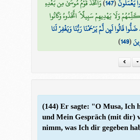
وَاتَّخَذَ قَوْمُ مُوسَىٰ مِن بَعْدِهِ
)
147
(
وا يَعْمَلُونَ
ُكَلِّمُهُمْ وَلَا يَهْدِيهِمْ سَبِيلًا ۘ اتَّخَذُوهُ وَكَانُوا
ضَلُّوا قَالُوا لَئِن لَّمْ يَرْحَمْنَا رَبُّنَا وَيَغْفِرْ لَنَا
)
149
(
ِينَ
(144) Er sagte: "O Musa, Ich 
und Mein Gespräch (mit dir) 
nimm, was Ich dir gegeben ha