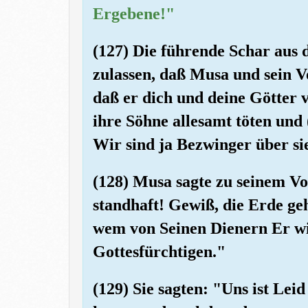
Ergebene!"
(127) Die führende Schar aus 
zulassen, daß Musa und sein V
daß er dich und deine Götter 
ihre Söhne allesamt töten und
Wir sind ja Bezwinger über si
(128) Musa sagte zu seinem Vol
standhaft! Gewiß, die Erde geh
wem von Seinen Dienern Er wil
Gottesfürchtigen."
(129) Sie sagten: "Uns ist Lei