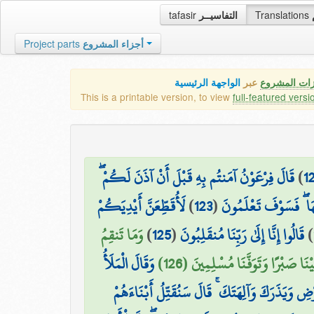
tafasir
التفاسيــر
Translations
Project parts
أجزاء المشروع
زات المشروع
عبر
الواجهة الرئيسية
This is a printable version, to view
full-featured versi
قَالَ فِرْعَوْنُ آمَنتُم بِهِ قَبْلَ أَنْ آذَنَ لَكُمْ ۖ
)
1
لَأُقَطِّعَنَّ أَيْدِيَكُمْ
)
123
(
لَهَا ۖ فَسَوْفَ تَعْلَمُونَ
وَمَا تَنقِمُ
)
125
(
قَالُوا إِنَّا إِلَىٰ رَبِّنَا مُنقَلِبُونَ
)
َيْنَا صَبْرًا وَتَوَفَّنَا مُسْلِمِينَ (126
وَقَالَ الْمَلَأُ
ضِ وَيَذَرَكَ وَآلِهَتَكَ ۚ قَالَ سَنُقَتِّلُ أَبْنَاءَهُمْ