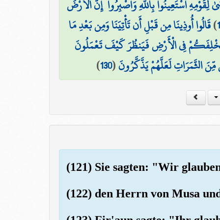
ٰ لِقَوْمِهِ اسْتَعِينُوا بِاللَّهِ وَاصْبِرُوا ۖ إِنَّ الْأَرْضَ
قَالُوا أُوذِينَا مِن قَبْلِ أَن تَأْتِيَنَا وَمِن بَعْدِ مَا
)
َخْلِفَكُمْ فِي الْأَرْضِ فَيَنظُرَ كَيْفَ تَعْمَلُونَ
)
130
(
ِّنَ الثَّمَرَاتِ لَعَلَّهُمْ يَذَّكَّرُونَ
(121) Sie sagten: "Wir glaub
(122) den Herrn von Musa un
(123) Fir'aun sagte: "Ihr glau