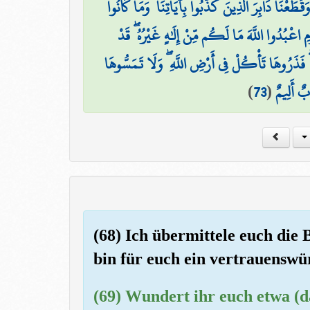
ا وَقَطَعْنَا دَابِرَ الَّذِينَ كَذَّبُوا بِآيَاتِنَا ۖ وَمَا كَانُوا
ِ اعْبُدُوا اللَّهَ مَا لَكُم مِّنْ إِلَٰهٍ غَيْرُهُ ۖ قَدْ
 ۖ فَذَرُوهَا تَأْكُلْ فِي أَرْضِ اللَّهِ ۖ وَلَا تَمَسُّوهَا
)
73
(
ٌ أَلِيمٌ
(68) Ich übermittele euch die
bin für euch ein vertrauenswü
(69) Wundert ihr euch etwa (d