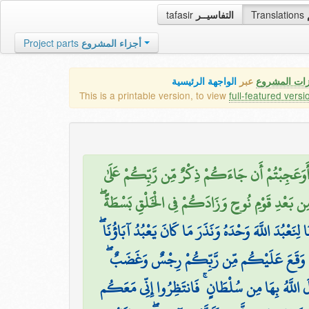
tafasir
التفاسيــر
Translations
Project parts
أجزاء المشروع
زات المشروع
عبر
الواجهة الرئيسية
This is a printable version, to view
full-featured versi
َوَعَجِبْتُمْ أَن جَاءَكُمْ ذِكْرٌ مِّن رَّبِّكُمْ عَلَىٰ
مِن بَعْدِ قَوْمِ نُوحٍ وَزَادَكُمْ فِي الْخَلْقِ بَسْطَةً
نَا لِنَعْبُدَ اللَّهَ وَحْدَهُ وَنَذَرَ مَا كَانَ يَعْبُدُ آبَاؤُنَا
َدْ وَقَعَ عَلَيْكُم مِّن رَّبِّكُمْ رِجْسٌ وَغَضَبٌ
َّلَ اللَّهُ بِهَا مِن سُلْطَانٍ ۚ فَانتَظِرُوا إِنِّي مَعَكُم