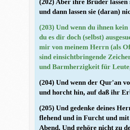
(202) Aber ihre Brüder lassen 
und dann lassen sie (daran) ni
(203) Und wenn du ihnen kein Z
du es dir doch (selbst) ausges
mir von meinem Herrn (als Of
sind einsichtbringende Zeich
und Barmherzigkeit für Leute,
(204) Und wenn der Qur'an vo
und horcht hin, auf daß ihr E
(205) Und gedenke deines Herr
flehend und in Furcht und mi
Abend. Und gehöre nicht zu 