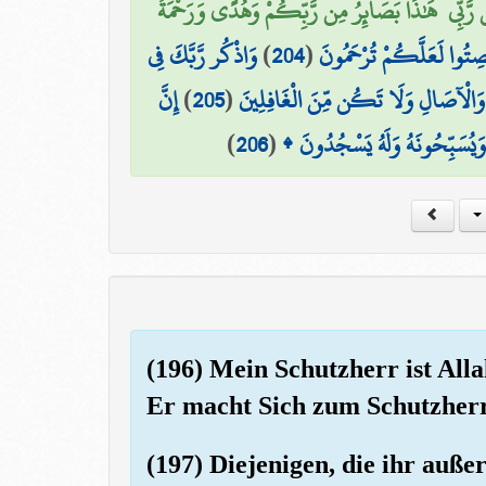
َّ مِن رَّبِّي ۚ هَٰذَا بَصَائِرُ مِن رَّبِّكُمْ وَهُدًى وَرَحْمَةٌ
وَاذْكُر رَّبَّكَ فِي
)
204
(
َنصِتُوا لَعَلَّكُمْ تُرْحَمُونَ
إِنَّ
)
205
(
ِ وَالْآصَالِ وَلَا تَكُن مِّنَ الْغَافِلِينَ
)
206
(
ِ وَيُسَبِّحُونَهُ وَلَهُ يَسْجُدُونَ
(196) Mein Schutzherr ist Alla
Er macht Sich zum Schutzherr
(197) Diejenigen, die ihr auße