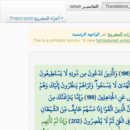
tafasir
التفاسيــر
Translations
Project parts
أجزاء المشروع
زات المشروع
عبر
الواجهة الرئيسية
This is a printable version, to view
full-featured versi
وَالَّذِينَ تَدْعُونَ مِن دُونِهِ لَا يَسْتَطِيعُونَ
)
196
لْهُدَىٰ لَا يَسْمَعُوا ۖ وَتَرَاهُمْ يَنظُرُونَ إِلَيْكَ وَهُمْ
وَإِمَّا يَنزَغَنَّكَ مِنَ
)
199
(
ِضْ عَنِ الْجَاهِلِينَ
نَّ الَّذِينَ اتَّقَوْا إِذَا مَسَّهُمْ طَائِفٌ مِّنَ الشَّيْطَانِ
وَإِذَا لَمْ تَأْتِهِم
)
202
(
فِي الْغَيِّ ثُمَّ لَا يُقْصِرُونَ