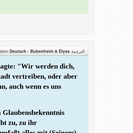
Deutsch - Bubenheim & Elyas
الترجمة Translation
 sagte: "Wir werden dich,
tadt vertreiben, oder aber
n, auch wenn es uns
m Glaubensbekenntnis
ht zu, zu ihr
umfaßt alles mit (Seinem)