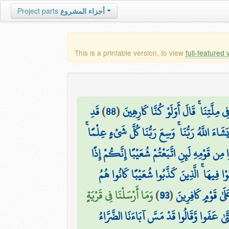
Project parts
أجزاء المشروع
This is a printable version, to view
full-featured 
قَدِ
)
88
(
۞ َّتِنَا ۚ قَالَ أَوَلَوْ كُنَّا كَارِهِينَ
َشَاءَ اللَّهُ رَبُّنَا ۚ وَسِعَ رَبُّنَا كُلَّ شَيْءٍ عِلْمًا
ِن قَوْمِهِ لَئِنِ اتَّبَعْتُمْ شُعَيْبًا إِنَّكُمْ إِذًا
وْا فِيهَا ۚ الَّذِينَ كَذَّبُوا شُعَيْبًا كَانُوا هُمُ
وَمَا أَرْسَلْنَا فِي قَرْيَةٍ
)
93
(
ىٰ قَوْمٍ كَافِرِينَ
تَّىٰ عَفَوا وَّقَالُوا قَدْ مَسَّ آبَاءَنَا الضَّرَّاءُ