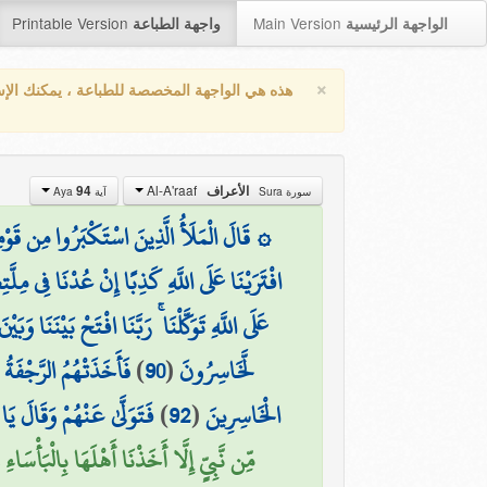
Printable Version
Main Version
الواجهة الرئيسية
واجهة الطباعة
×
هذه هي الواجهة المخصصة للطباعة ، يمكنك الإ
Al-A'raaf
94
الأعراف
سورة Sura
آية Aya
قَالَ الْمَلَأُ الَّذِينَ اسْتَكْبَرُوا مِن قَوْمِهِ ل
افْتَرَيْنَا عَلَى اللَّهِ كَذِبًا إِنْ عُدْنَا فِي مِلّ ۚ
عَلَى اللَّهِ تَوَكَّلْنَا ۚ رَبَّنَا افْتَحْ بَيْنَنَا وَبَ
فَأَخَذَتْهُمُ الرَّجْفَة
)
90
(
لَّخَاسِرُونَ
فَتَوَلَّىٰ عَنْهُمْ وَقَالَ 
)
92
(
الْخَاسِرِينَ
مِّن نَّبِيٍّ إِلَّا أَخَذْنَا أَهْلَهَا بِالْبَأْسَاءِ )