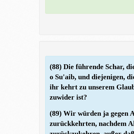
(88) Die führende Schar, di
o Su'aib, und diejenigen, d
ihr kehrt zu unserem Glau
zuwider ist?
(89) Wir würden ja gegen 
zurückkehrten, nachdem Alla
zurückzukehren, außer daß 