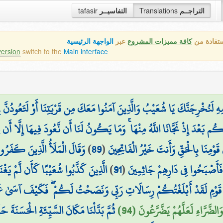
tafasir
التفاسيــر
Translations
التراجــم
ستفادة من
كافة مميزات المشروع
عبر
الواجهة الرئيسية
version
switch to the
Main interface
َنُخْرِجَنَّكَ يَا شُعَيْبُ وَالَّذِينَ آمَنُوا مَعَكَ مِن قَرْيَتِنَا أَوْ لَتَعُودُنَّ فِي مِل
َتِكُم بَعْدَ إِذْ نَجَّانَا اللَّهُ مِنْهَا ۚ وَمَا يَكُونُ لَنَا أَن نَّعُودَ فِيهَا إِلَّا أَن ي
وَقَالَ الْمَلَأُ الَّذِينَ كَفَرُوا م
)
89
(
يْنَ قَوْمِنَا بِالْحَقِّ وَأَنتَ خَيْرُ الْفَاتِحِينَ
الَّذِينَ كَذَّبُوا شُعَيْبًا كَأَن لَّمْ يَغْنَ
)
91
(
ُ فَأَصْبَحُوا فِي دَارِهِمْ جَاثِمِينَ
يَا قَوْمِ لَقَدْ أَبْلَغْتُكُمْ رِسَالَاتِ رَبِّي وَنَصَحْتُ لَكُمْ ۖ فَكَيْفَ آسَىٰ عَلَ
وَالضَّرَّاءِ لَعَلَّهُمْ يَضَّرَّعُونَ (94
ثُمَّ بَدَّلْنَا مَكَانَ السَّيِّئَةِ الْحَسَنَةَ حَ