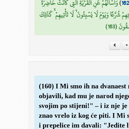
وَاسْأَلْهُمْ عَنِ الْقَرْيَةِ الَّتِي كَانَتْ حَاضِرَةَ
)
16
هِمْ شُرَّعًا وَيَوْمَ لَا يَسْبِتُونَ ۙ لَا تَأْتِيهِمْ ۚ كَذَٰلِكَ
قُونَ (163
(160) I Mi smo ih na dvanaest 
objavili, kad mu je narod nje
svojim po stijeni!" – i iz nje j
znao vrelo iz kog će piti. I M
i prepelice im davali: "Jedite 