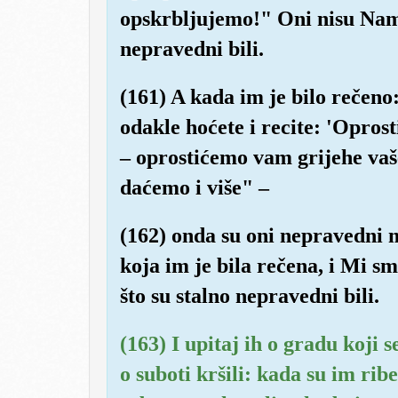
opskrbljujemo!" Oni nisu Nama
nepravedni bili.
(161) A kada im je bilo rečeno
odakle hoćete i recite: 'Oprost
– oprostićemo vam grijehe vaše
daćemo i više" –
(162) onda su oni nepravedni 
koja im je bila rečena, i Mi sm
što su stalno nepravedni bili.
(163) I upitaj ih o gradu koji
o suboti kršili: kada su im ribe