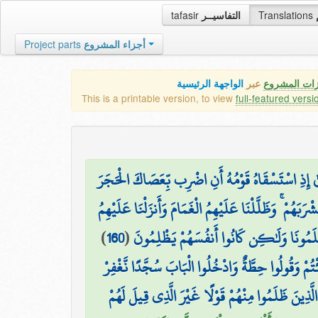
tafasir
التفاسيــر
Translations
Project parts
أجزاء المشروع
زات المشروع
عبر
الواجهة الرئيسية
This is a printable version, to view
full-featured versi
وسَىٰ إِذِ اسْتَسْقَاهُ قَوْمُهُ أَنِ اضْرِب بِّعَصَاكَ الْحَجَرَ
ۖ َهُمْ ۚ وَظَلَّلْنَا عَلَيْهِمُ الْغَمَامَ وَأَنزَلْنَا عَلَيْهِمُ
)
160
(
ظَلَمُونَا وَلَٰكِن كَانُوا أَنفُسَهُمْ يَظْلِمُونَ
ْتُمْ وَقُولُوا حِطَّةٌ وَادْخُلُوا الْبَابَ سُجَّدًا نَّغْفِرْ
الَّذِينَ ظَلَمُوا مِنْهُمْ قَوْلًا غَيْرَ الَّذِي قِيلَ لَهُمْ